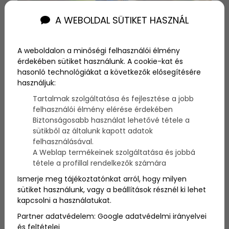
A WEBOLDAL SÜTIKET HASZNÁL
A weboldalon a minőségi felhasználói élmény
érdekében sütiket használunk. A cookie-kat és
hasonló technológiákat a következők elősegítésére
használjuk:
2016-01-07
Tartalmak szolgáltatása és fejlesztése a jobb
Ezért érdemes igent
felhasználói élmény elérése érdekében
Biztonságosabb használat lehetővé tétele a
mondani, ha a gyereked
sütikből az általunk kapott adatok
felhasználásával.
kutyát akar
A Weblap termékeinek szolgáltatása és jobbá
tétele a profillal rendelkezők számára
Nincs aranyosabb annál, mint amikor egy
kisgyerek kap egy kutyát, akivel életre szóló
Ismerje meg tájékoztatónkat arról, hogy milyen
barátok lesznek. De nemcsak ez az egyetlen
sütiket használunk, vagy a beállítások résznél ki lehet
előnye van annak, ha a kicsi kap egy
kapcsolni a használatukat.
kölyökkutyust. Most felsorolunk hat okot, amiért
érdemes bevállalni.
Partner adatvédelem:
Google adatvédelmi irányelvei
és feltételei