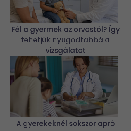
Fél a gyermek az orvostól? Így
tehetjük nyugodtabbá a
vizsgálatot
A gyerekeknél sokszor apró