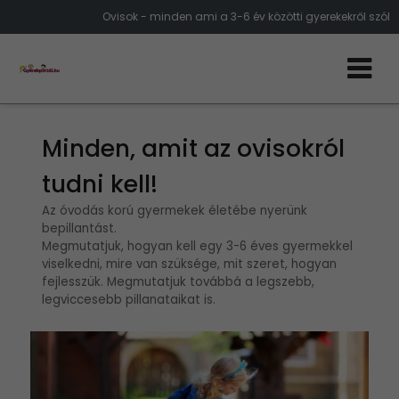
Ovisok - minden ami a 3-6 év közötti gyerekekről szól
Minden, amit az ovisokról
tudni kell!
Az óvodás korú gyermekek életébe nyerünk
bepillantást.
Megmutatjuk, hogyan kell egy 3-6 éves gyermekkel
viselkedni, mire van szüksége, mit szeret, hogyan
fejlesszük. Megmutatjuk továbbá a legszebb,
legviccesebb pillanataikat is.