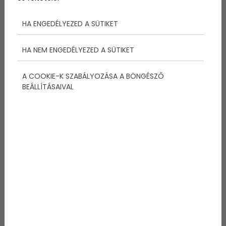
Tovább
HA ENGEDÉLYEZED A SÜTIKET
HA NEM ENGEDÉLYEZED A SÜTIKET
A COOKIE-K SZABÁLYOZÁSA A BÖNGÉSZŐ
BEÁLLÍTÁSAIVAL
2015-04-20
3 éves kor felett kötelező