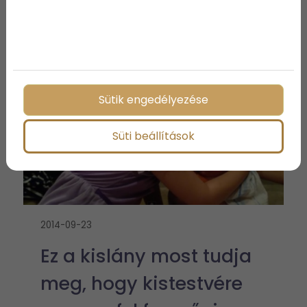
Sütik engedélyezése
Süti beállítások
2014-09-23
Ez a kislány most tudja
meg, hogy kistestvére