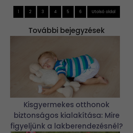
1
2
3
4
5
6
Utolsó oldal
További bejegyzések
Kisgyermekes otthonok
biztonságos kialakítása: Mire
figyeljünk a lakberendezésnél?