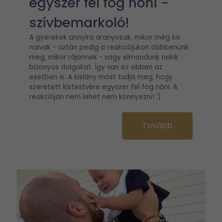
egyszer fel fog nőni -
szívbemarkoló!
A gyerekek annyira aranyosak, mikor még kis
naivak - aztán pedig a reakciójukon döbbenünk
meg, mikor rájönnek - vagy elmondunk nekik
bizonyos dolgokat. Így van ez ebben az
esetben is. A kislány most tudja meg, hogy
szeretett kistestvére egyszer fel fog nőni. A
reakcióján nem lehet nem könnyezni! :)
Tovább