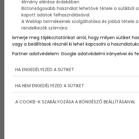
élmény elérése érdekében
Emily ugyanolyan kislány, mint bármelyik másik 3
Biztonságosabb használat lehetővé tétele a sütikből a
éves. Olyan
önzetlen
döntés hozott, ami előtt mi
kapott adatok felhasználásával.
felnőttek csak fejet hajthatunk. Én megemelem a
A Weblap termékeinek szolgáltatása és jobbá tétele a p
kalapom!
rendelkezők számára
Ismerje meg tájékoztatónkat arról, hogy milyen sütiket ha
vagy a beállítások résznél ki lehet kapcsolni a használatuka
Partner adatvédelem:
Google adatvédelmi irányelvei és fel
HA ENGEDÉLYEZED A SÜTIKET
HA NEM ENGEDÉLYEZED A SÜTIKET
A COOKIE-K SZABÁLYOZÁSA A BÖNGÉSZŐ BEÁLLÍTÁSAIVAL
Azon gondolkodtam, hogy vajon mi mikor veszítjük el
ez a fajta természetes
segítőkészséget,
őszinteséget
?
A 3 éves
Emily James
olyat tett, ami nekünk