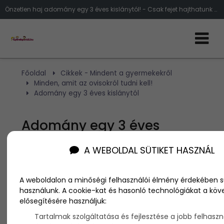
Önzetlen haj adomány egy 3 éves kislánytól! - Csak fejet hajthatunk előtte!
Főoldal
Cikkek - Mindent a gyermekekről
Minden, amit az ovisokról tudni kell!
Adomány egy 3 éves kislánytól
Adomány egy 3 éves
kislánytól
A WEBOLDAL SÜTIKET HASZNÁL
Szerző:
NA
A weboldalon a minőségi felhasználói élmény érdekében s
2014. június 16.
használunk. A cookie-kat és hasonló technológiákat a köv
elősegítésére használjuk:
Egy újabb különleges
gyermek,
aki leckét ad a
Tartalmak szolgáltatása és fejlesztése a jobb felhaszn
felnőtteknek emberségből!