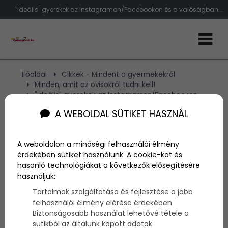
"Ideális" gyerekek az Instagramon/Facebookon és a valóságban...
Főoldal
Cikkek - Mindent a gyermekekről
Minden, amit az ovisokról tudni kell!
"Ideális" gyerekek az Instagramon/Facebookon
és a valóságban...
A WEBOLDAL SÜTIKET HASZNÁL
"Ideális" gyerekek az
A weboldalon a minőségi felhasználói élmény
Instagramon/Facebookon
érdekében sütiket használunk. A cookie-kat és
hasonló technológiákat a következők elősegítésére
és a valóságban...
használjuk:
Tartalmak szolgáltatása és fejlesztése a jobb
felhasználói élmény elérése érdekében
Szerző:
admin
Biztonságosabb használat lehetővé tétele a
2014. szeptember 15.
sütikből az általunk kapott adatok