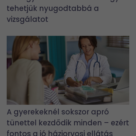
tehetjük nyugodtabbá a
vizsgálatot
A gyerekeknél sokszor apró
tünettel kezdődik minden – ezért
fontos a jó háziorvosi ellátás