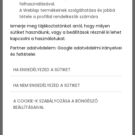
felhasználásával.
Biztosan minden anyuka és apuka tisztában van
A Weblap termékeinek szolgáltatása és jobbá
azzal, hogy amit mások Instagramra vagy
tétele a profillal rendelkezők számára
Facebookra posztolnak a gyerekeiktől, sokszor túl
Ismerje meg tájékoztatónkat arról, hogy milyen
idilli - és a valóságban teljesen másképp van. Persze
sütiket használunk, vagy a beállítások résznél ki lehet
nyilván vannak szép családi pillanatok - de a legtöbb
kapcsolni a használatukat.
esetben, amit a szülők posztolnak, azok csak egy
olyan idilli világot mutatnak be, amely nem igazán
Partner adatvédelem:
Google adatvédelmi irányelvei
létezik. Hiszen ahogyan a mesékben, úgy az életben
és feltételei
sem tündérmese minden... :) Ezekből a pillanatokból
gyűjtöttük össze a legjobbakat - érdemes végig
lapozni! ;)
HA ENGEDÉLYEZED A SÜTIKET
HA NEM ENGEDÉLYEZED A SÜTIKET
A COOKIE-K SZABÁLYOZÁSA A BÖNGÉSZŐ
BEÁLLÍTÁSAIVAL