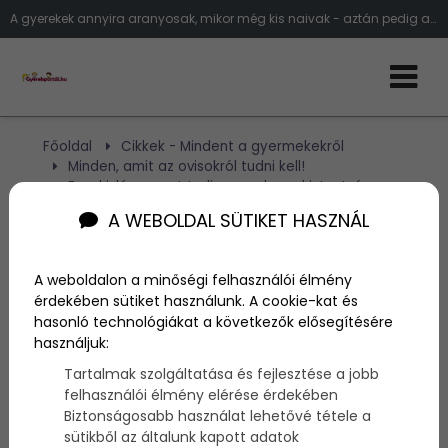
A gyerekek annyira aranyosak, mikor még kis naivak - aztán pedig a reakciójukon döbbenünk meg, mikor rájönnek - vagy elmondunk n
Főoldal
Cikkek - Mindent a gyermekekről
Minden, amit az ovisokról tudni kell!
Ez a kislány most tudja meg, hogy kistestvére
egyszer fel fog nőni - szívbemarkoló!
A WEBOLDAL SÜTIKET HASZNÁL
Ez a kislány most tudja
A weboldalon a minőségi felhasználói élmény
érdekében sütiket használunk. A cookie-kat és
meg, hogy kistestvére
hasonló technológiákat a következők elősegítésére
egyszer fel fog nőni -
használjuk:
Tartalmak szolgáltatása és fejlesztése a jobb
szívbemarkoló!
felhasználói élmény elérése érdekében
Biztonságosabb használat lehetővé tétele a
sütikből az általunk kapott adatok
Szerző:
admin