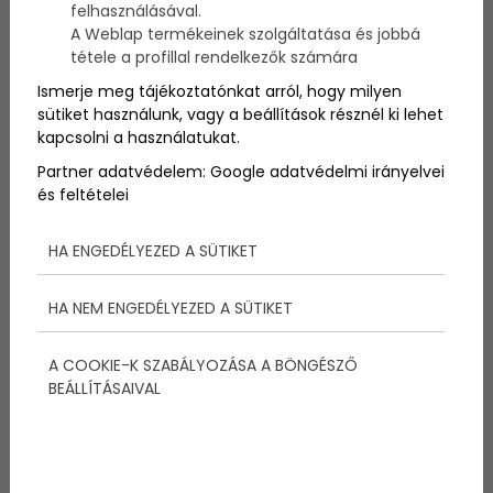
felhasználásával.
2014. szeptember 23.
A Weblap termékeinek szolgáltatása és jobbá
tétele a profillal rendelkezők számára
A gyerekek annyira aranyosak, mikor még kis naivak
Ismerje meg tájékoztatónkat arról, hogy milyen
- aztán pedig a reakciójukon döbbenünk meg, mikor
sütiket használunk, vagy a beállítások résznél ki lehet
rájönnek - vagy elmondunk nekik bizonyos dolgokat.
kapcsolni a használatukat.
Így van ez ebben az esetben is. A kislány most tudja
meg, hogy szeretett kistestvére egyszer fel fog nőni.
Partner adatvédelem:
Google adatvédelmi irányelvei
A reakcióján nem lehet nem könnyezni! :)
és feltételei
HA ENGEDÉLYEZED A SÜTIKET
HA NEM ENGEDÉLYEZED A SÜTIKET
A COOKIE-K SZABÁLYOZÁSA A BÖNGÉSZŐ
BEÁLLÍTÁSAIVAL