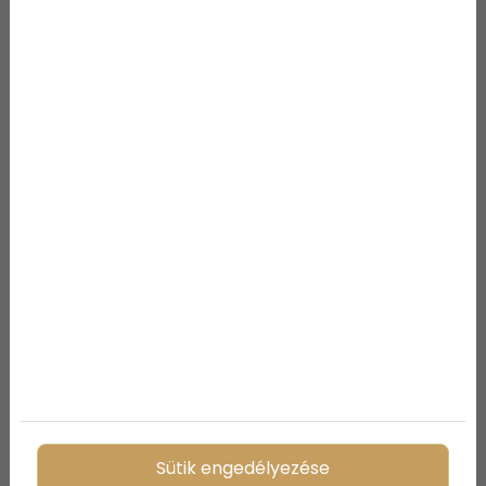
Kisgyermekes otthonok
biztonságos kialakítása: Mire
figyeljünk a lakberendezésnél?
Sütik engedélyezése