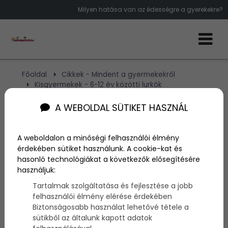
Milyen hatása van az édességre a gyerekekre?
Főoldal
Cikkek - Mindent a gyermekekről
Kisgyermekek - 6-12 év közötti lurkók
Vitatott tény?
A WEBOLDAL SÜTIKET HASZNÁL
Vitatott tény?
A weboldalon a minőségi felhasználói élmény
érdekében sütiket használunk. A cookie-kat és
Szerző:
admin
hasonló technológiákat a következők elősegítésére
2014. augusztus 27.
használjuk:
Tartalmak szolgáltatása és fejlesztése a jobb
A kutatók sem tudnak dűlőre jutni abban, hogy vajon
felhasználói élmény elérése érdekében
az é
desség fogyasztás
hogyan hat a
gyerekek
re?
Biztonságosabb használat lehetővé tétele a
A sok
káros hatás
mellett, tényleg
hiperaktivitást
sütikből az általunk kapott adatok
eredményez?