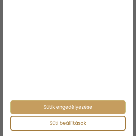
Családi kaland – Miért jó
választás Szlovénia
gyerekekkel?
Sütik engedélyezése
Süti beállítások