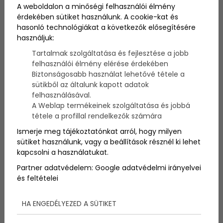
A weboldalon a minőségi felhasználói élmény
Ki hosszabb, ki rövidebb ideig, de mindenki hitt
érdekében sütiket használunk. A cookie-kat és
egykoron a Mikulásban, ahogy a Jézuska és a húsvéti
hasonló technológiákat a következők elősegítésére
nyuszi létezését sem vonta senki kétségbe annak
használjuk:
idején. A legtöbben ráadásul olyannyira szerettünk
Tartalmak szolgáltatása és fejlesztése a jobb
volna imponálni ennek a szakállas öreg úrnak, hogy
felhasználói élmény elérése érdekében
még saját levelet is írtunk neki a kívánságainkkal és
Biztonságosabb használat lehetővé tétele a
természetesen az érveinkkel, hogy miért is
sütikből az általunk kapott adatok
érdemelnénk meg a hőn áhított ajándékokat, az
felhasználásával.
egyébként esedékes virgács és szén helyett.
A Weblap termékeinek szolgáltatása és jobbá
tétele a profillal rendelkezők számára
Ismerje meg tájékoztatónkat arról, hogy milyen
sütiket használunk, vagy a beállítások résznél ki lehet
kapcsolni a használatukat.
Partner adatvédelem:
Google adatvédelmi irányelvei
és feltételei
HA ENGEDÉLYEZED A SÜTIKET