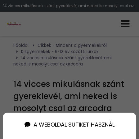
14 vicces mikulásnak szánt gyereklevél, ami neked is mosolyt csal az arcodra
Főoldal
Cikkek - Mindent a gyermekekről
Kisgyermekek - 6-12 év közötti lurkók
14 vicces mikulásnak szánt gyereklevél, ami
neked is mosolyt csal az arcodra
14 vicces mikulásnak szánt
gyereklevél, ami neked is
mosolyt csal az arcodra
A WEBOLDAL SÜTIKET HASZNÁL
Szerző:
admin
2016. december 3.