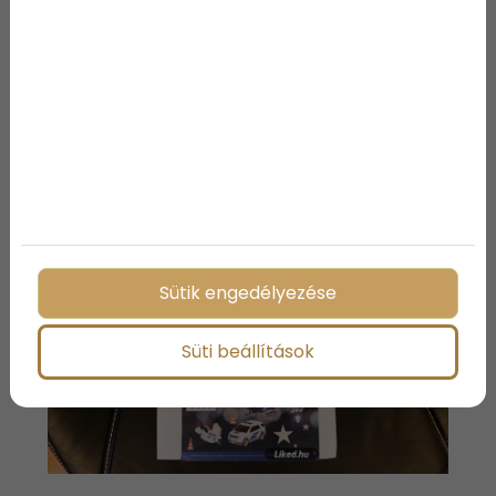
Sütik engedélyezése
Süti beállítások