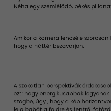
Néha egy szemlélődő, békés pillana
Amikor a kamera lencséje szorosan k
hogy a háttér bezavarjon.
A szokatlan perspektívák érdekeseb
ezt: hogy energikusabbak legyenek 
szögbe, úgy , hogy a kép horizontv
le a babát a földre és fentről fotóz