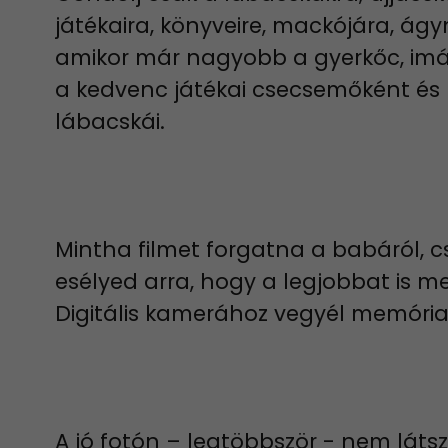
játékaira, könyveire, mackójára, ágy
amikor már nagyobb a gyerkőc, imád
a kedvenc játékai csecsemőként és mi
lábacskái.
Mintha filmet forgatna a babáról, cs
esélyed arra, hogy a legjobbat is m
Digitális kamerához vegyél memória
A jó fotón – legtöbbször - nem láts