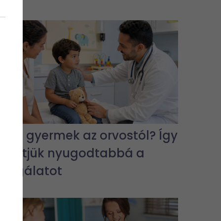
Fél a gyermek az orvostól? Így
tehetjük nyugodtabbá a
vizsgálatot