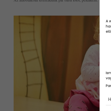
A 
ha
elő
Is
vag
Pa
H