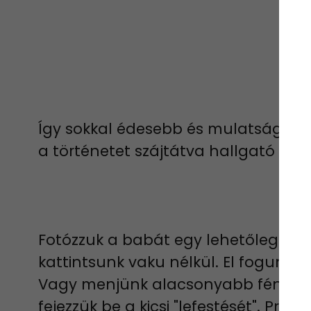
Így sokkal édesebb és mulatságosab
a történetet szájtátva hallgató bab
Fotózzuk a babát egy lehetőleg vil
kattintsunk vaku nélkül. El fogunk á
Vagy menjünk alacsonyabb fényű h
fejezzük be a kicsi "lefestését". Próbál