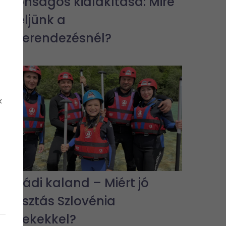
biztonságos kialakítása: Mire
figyeljünk a
lakberendezésnél?
k
Családi kaland – Miért jó
választás Szlovénia
gyerekekkel?