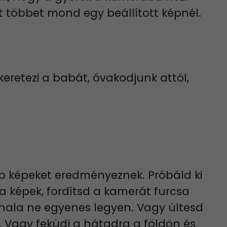
t többet mond egy beállított képnél.
eretezi a babát, óvakodjunk attól,
b képeket eredményeznek. Próbáld ki
a képek, fordítsd a kamerát furcsa
onala ne egyenes legyen. Vagy ültesd
d. Vagy feküdj a hátadra a földön és