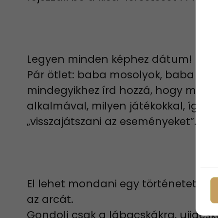
Legyen minden képhez dátum!
Pár ötlet: baba mosolyok, baba kön
mindegyikhez írd hozzá, hogy mikor, 
alkalmával, milyen játékokkal, így 
„visszajátszani az eseményeket”.
El lehet mondani egy történetet a
az arcát.
Gondolj csak a lábacskákra, ujjacsk