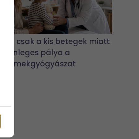
Nem csak a kis betegek miatt
különleges pálya a
gyermekgyógyászat