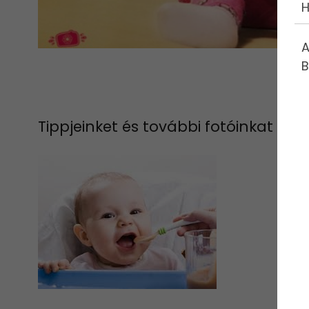
H
A
B
Tippjeinket és további fotóinkat a 