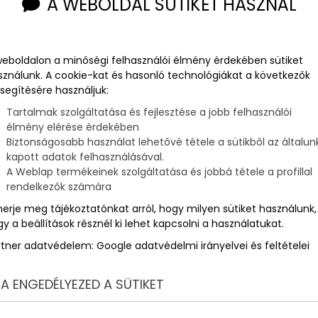
A WEBOLDAL SÜTIKET HASZNÁL
weboldalon a minőségi felhasználói élmény érdekében sütiket
sználunk. A cookie-kat és hasonló technológiákat a következők
segítésére használjuk:
Tartalmak szolgáltatása és fejlesztése a jobb felhasználói
élmény elérése érdekében
Biztonságosabb használat lehetővé tétele a sütikből az általun
kapott adatok felhasználásával.
A Weblap termékeinek szolgáltatása és jobbá tétele a profillal
rendelkezők számára
merje meg tájékoztatónkat arról, hogy milyen sütiket használunk,
y a beállítások résznél ki lehet kapcsolni a használatukat.
rtner adatvédelem:
Google adatvédelmi irányelvei és feltételei
A ENGEDÉLYEZED A SÜTIKET