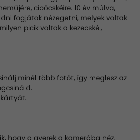
neműjére, cipőcskéire. 10 év múlva,
ni fogjátok nézegetni, melyek voltak
lyen picik voltak a kezecskéi,
inálj minél több fotót, így meglesz az
egcsináld.
kártyát.
zik, hogy a gyerek a kamerába néz.