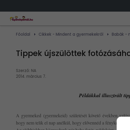
Főoldal
Cikkek - Mindent a gyermekekről
Babák - m
Tippek újszülöttek fotózásáh
Szerző:
NA
2014. március 7.
Példákkal illusztrált ti
A gyermeked (gyermekeid) születését követő években valószín
hogy nem telik el nap anélkül, hogy elővennéd a fényképezőg
Az alábbiakban közreadunk pár baba fotót, példaként. Remélj