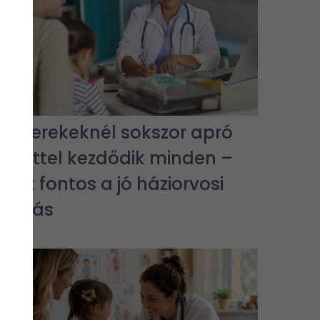
A gyerekeknél sokszor apró
tünettel kezdődik minden –
ezért fontos a jó háziorvosi
ellátás