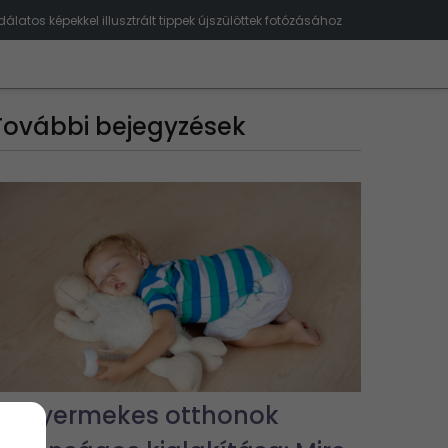
álatos képekkel illusztrált tippek újszülöttek fotózásához
További bejegyzések
Kisgyermekes otthonok