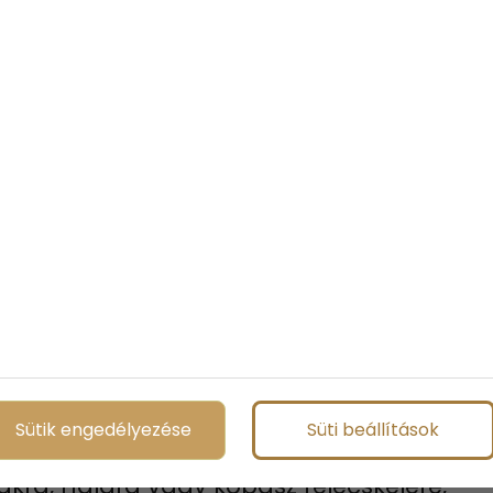
nyek, barátok, ünnepek,… s persze
kivel készültek, milyen ünnep
az évek múlásával könnyebb lesz
 babádról, anélkül, hogy megmutatnád
Sütik engedélyezése
Süti beállítások
ákra, hajára vagy kopasz fejecskéjére,