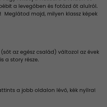
ébit a levegőben és fotózd őt alulról.
kat! Meglátod majd, milyen klassz képek
 (sőt az egész család) változol az évek
s a story része.
tints a jobb oldalon lévő, kék nyílra!