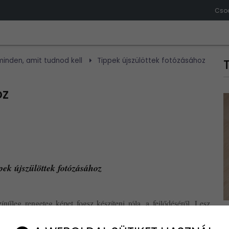
Csod
inden, amit tudnod kell
Tippek újszülöttek fotózásához
oz
ppek újszülöttek fotózásához
űleg rengeteg képet fogsz készíteni róla, a fejlődéséről. Lesz,
épedet, hogy megörökítsd a csodát.
ük tetszeni fog!