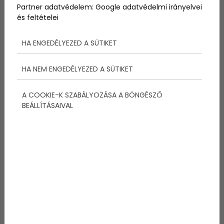
Partner adatvédelem:
Google adatvédelmi irányelvei
és feltételei
Szerintem minden családban megvan az a probléma,
hogy az iskolás gyermekek épp az ajtó elé dobják le
hazaérve az iskolatáskát. Így amikor
HA ENGEDÉLYEZED A SÜTIKET
megpillantottam ezt a képet, tudtam, hogy
felteszem, pedig ez nem kimondottan
HA NEM ENGEDÉLYEZED A SÜTIKET
gyerekszobába való. Ne de ugye milyen ötletes?
A COOKIE-K SZABÁLYOZÁSA A BÖNGÉSZŐ
BEÁLLÍTÁSAIVAL