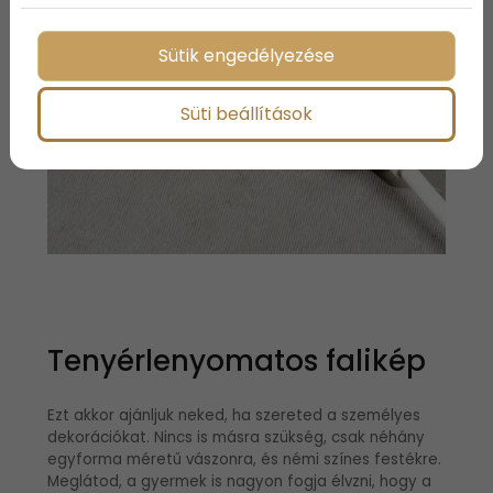
Sütik engedélyezése
Süti beállítások
Tenyérlenyomatos falikép
Ezt akkor ajánljuk neked, ha szereted a személyes
dekorációkat. Nincs is másra szükség, csak néhány
egyforma méretű vászonra, és némi színes festékre.
Meglátod, a gyermek is nagyon fogja élvzni, hogy a