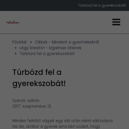
Túrbózd fel a gyerekszobát!
Főoldal
Cikkek - Mindent a gyermekekről
Légy kreatív! - Izgalmas ötletek
Túrbózd fel a gyerekszobát!
Túrbózd fel a
gyerekszobát!
Szerző:
admin
2017. szeptember 13.
Minden felnőtt vágyik egy idő után némi változásra.
Na de, amikor a gyerek arra kéri szüleit, hogy