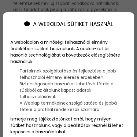
teremtsenek neki új szobát, vonakodva hátrálunk ki
az új feladat alól, pedig a változás, a gyereknek is
jár! Persze most ha nem is egy új szobához adunk
ötleteket megmutatjuk, miként varázsolhatsz te
A WEBOLDAL SÜTIKET HASZNÁL
magad is új hangulatot a lurkó birodalmába.
A weboldalon a minőségi felhasználói élmény
érdekében sütiket használunk. A cookie-kat és
hasonló technológiákat a következők elősegítésére
használjuk:
Tartalmak szolgáltatása és fejlesztése a jobb
felhasználói élmény elérése érdekében
Biztonságosabb használat lehetővé tétele a
sütikből az általunk kapott adatok
felhasználásával.
A Weblap termékeinek szolgáltatása és jobbá
tétele a profillal rendelkezők számára
Ismerje meg tájékoztatónkat arról, hogy milyen
sütiket használunk, vagy a beállítások résznél ki lehet
Táskatartó
kapcsolni a használatukat.