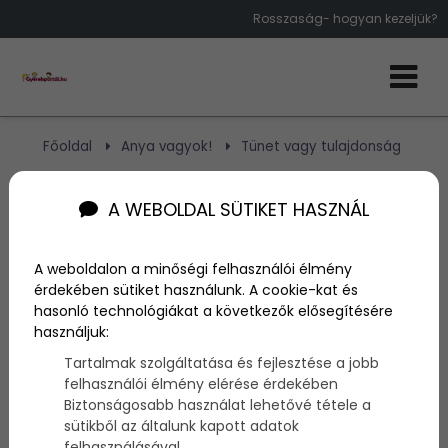
Rosszaság- hogyan kezeljük?
Főoldal
Anya vagyok!
Tünet vagy tulajdonság
Tünet vagy tulajdonság
A WEBOLDAL SÜTIKET HASZNÁL
A weboldalon a minőségi felhasználói élmény
Szerző:
admin
érdekében sütiket használunk. A cookie-kat és
2014. szeptember 4.
hasonló technológiákat a következők elősegítésére
használjuk:
A
„rossz gyerek”
egy tüneteggyüttes, a
rosszaság
mögött
számtalan súlyos és kevésbé súlyos egészségügyi és/vagy
Tartalmak szolgáltatása és fejlesztése a jobb
pszichológiai probléma húzódhat meg, melyek nagy része
felhasználói élmény elérése érdekében
megfelelő kezelés mellett megoldható.
Biztonságosabb használat lehetővé tétele a
sütikből az általunk kapott adatok
felhasználásával.