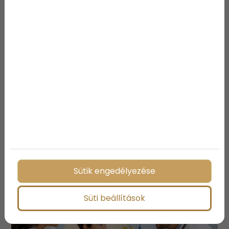
Családi kaland – Miért jó
választás Szlovénia
gyerekekkel?
Sütik engedélyezése
Süti beállítások