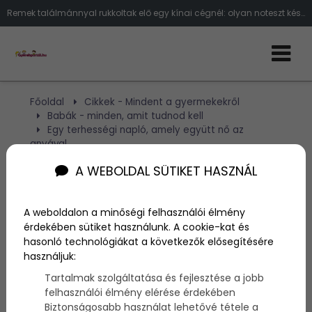
Remek találmánnyal rukkoltak elő egy kínai cégnél: olyan noteszt készítettek, amely 40 lapból áll - azaz a terhesség 40 hetét sz
Főoldal
Cikkek - Mindent a gyermekekről
Babák - minden, amit tudnod kell
Egy terhességi napló, amely együtt nő az
anyával
A WEBOLDAL SÜTIKET HASZNÁL
Egy terhességi napló,
amely együtt nő az
A weboldalon a minőségi felhasználói élmény
érdekében sütiket használunk. A cookie-kat és
anyával
hasonló technológiákat a következők elősegítésére
használjuk:
Tartalmak szolgáltatása és fejlesztése a jobb
Szerző:
admin
felhasználói élmény elérése érdekében
2014. március 18.
Biztonságosabb használat lehetővé tétele a