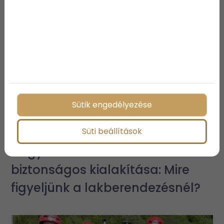
Sütik engedélyezése
Süti beállítások
Kisgyermekes otthonok
biztonságos kialakítása: Mire
figyeljünk a lakberendezésnél?