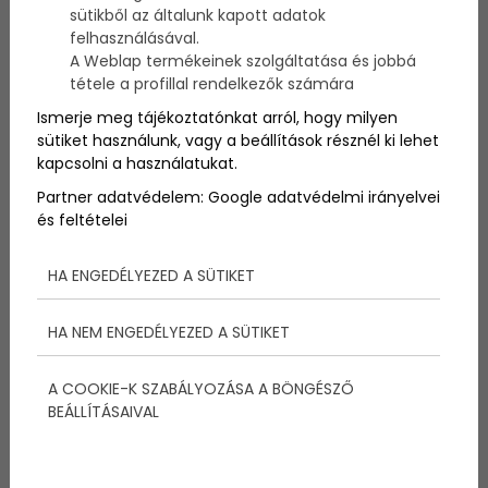
sütikből az általunk kapott adatok
Remek találmánnyal rukkoltak elő egy kínai
felhasználásával.
cégnél: olyan noteszt készítettek, amely 40 lapból
A Weblap termékeinek szolgáltatása és jobbá
áll - azaz a terhesség 40 hetét szimbolizálja. Az
tétele a profillal rendelkezők számára
oldalakon a pocak ugyanúgy növekszik, mint a
Ismerje meg tájékoztatónkat arról, hogy milyen
valóságban - és mindezt fontos információkkal
sütiket használunk, vagy a beállítások résznél ki lehet
egészítették ki a könyv készítői. De nem csak
kapcsolni a használatukat.
olvasgatni lehet a hasznos dolgokat, hanem saját
feljegyzéseket is lehet készíteni. Így olyan, mint egy
Partner adatvédelem:
Google adatvédelmi irányelvei
napló, amely remek segítség lehet a következő
és feltételei
terhességnél! :)
HA ENGEDÉLYEZED A SÜTIKET
HA NEM ENGEDÉLYEZED A SÜTIKET
A COOKIE-K SZABÁLYOZÁSA A BÖNGÉSZŐ
BEÁLLÍTÁSAIVAL