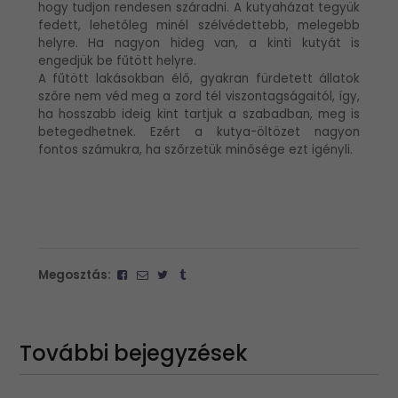
hogy tudjon rendesen száradni. A kutyaházat tegyük
fedett, lehetőleg minél szélvédettebb, melegebb
helyre. Ha nagyon hideg van, a kinti kutyát is
engedjük be fűtött helyre.
A fűtött lakásokban élő, gyakran fürdetett állatok
szőre nem véd meg a zord tél viszontagságaitól, így,
ha hosszabb ideig kint tartjuk a szabadban, meg is
betegedhetnek. Ezért a kutya-öltözet nagyon
fontos számukra, ha szőrzetük minősége ezt igényli.
Megosztás:
További bejegyzések