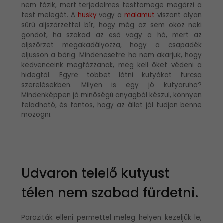
nem fázik, mert terjedelmes testtömege megőrzi a
test melegét. A
husky
vagy a
malamut
viszont olyan
sűrű aljszőrzettel bír, hogy még az sem okoz neki
gondot, ha szakad az eső vagy a hó, mert az
aljszőrzet megakadályozza, hogy a csapadék
eljusson a bőrig. Mindenesetre ha nem akarjuk, hogy
kedvenceink megfázzanak, meg kell őket védeni a
hidegtől. Egyre többet látni kutyákat furcsa
szerelésekben. Milyen is egy jó kutyaruha?
Mindenképpen jó minőségű anyagból készül, könnyen
feladható, és fontos, hogy az állat jól tudjon benne
mozogni.
Udvaron telelő kutyust
télen nem szabad fürdetni.
Paraziták elleni permettel meleg helyen kezeljük le,