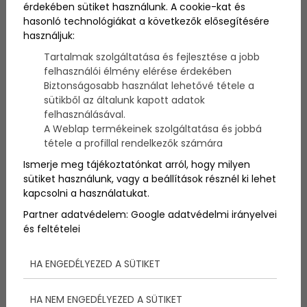
érdekében sütiket használunk. A cookie-kat és
élnek mellettünk. Tudd meg, mik a legfontosabb
hasonló technológiákat a következők elősegítésére
teendők!
használjuk:
Tartalmak szolgáltatása és fejlesztése a jobb
felhasználói élmény elérése érdekében
Biztonságosabb használat lehetővé tétele a
sütikből az általunk kapott adatok
felhasználásával.
A Weblap termékeinek szolgáltatása és jobbá
tétele a profillal rendelkezők számára
Ismerje meg tájékoztatónkat arról, hogy milyen
sütiket használunk, vagy a beállítások résznél ki lehet
kapcsolni a használatukat.
Partner adatvédelem:
Google adatvédelmi irányelvei
és feltételei
Összeállításunkban megmutatjuk mik a
legfontosabbak a téli kutyatartás terén. Mire figyelj
oda, hogyan etesd, itasd, öltöztesd!
HA ENGEDÉLYEZED A SÜTIKET
HA NEM ENGEDÉLYEZED A SÜTIKET