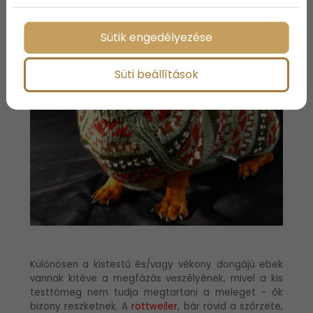
Sütik engedélyezése
Süti beállítások
Különösen a kistestű és/vagy vékony dongájú ebek
vannak kitéve a megfázás veszélyének, mivel a kis
testtömeg nem tudja megtartani a meleget - ők
bizony reszketnek. A
rottweiler
, bár rövid a szőrzete,