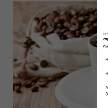
Is
vag
Pa
H
H
A
B