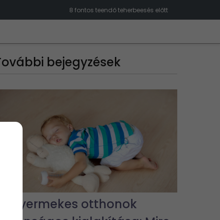
8 fontos teendő teherbeesés előtt
További bejegyzések
Kisgyermekes otthonok