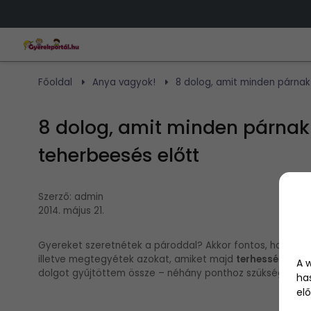
Főoldal
Anya vagyok!
8 dolog, amit minden párnak
8 dolog, amit minden párnak
teherbeesés előtt
Szerző:
admin
2014. május 21.
Gyereket szeretnétek a pároddal? Akkor fontos, hogy má
illetve megtegyétek azokat, amiket majd
terhesség
alatt
A 
dolgot gyűjtöttem össze – néhány ponthoz szükséged lesz 
ha
elő