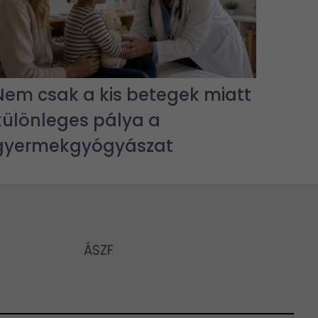
Nem csak a kis betegek miatt
különleges pálya a
gyermekgyógyászat
ÁSZF