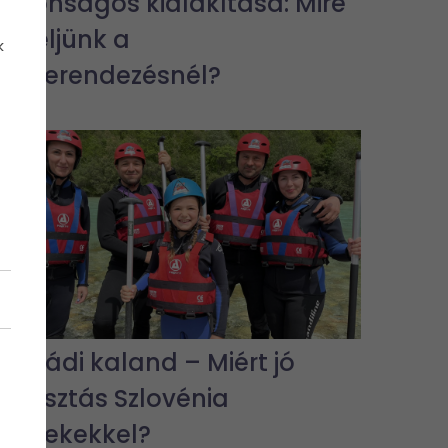
biztonságos kialakítása: Mire
figyeljünk a
k
lakberendezésnél?
Családi kaland – Miért jó
választás Szlovénia
gyerekekkel?