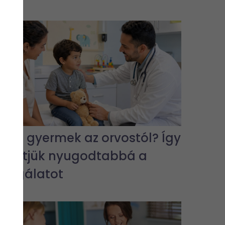
Fél a gyermek az orvostól? Így
tehetjük nyugodtabbá a
vizsgálatot