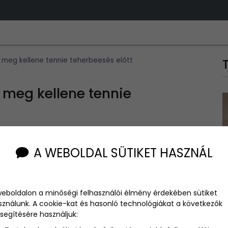
 meg kellene tennie teherbeesés előtt
 meg kellene tennie
A WEBOLDAL SÜTIKET HASZNÁL
r a
teherbeesés előtt
is betarts néhány fontos szabályt –
 vagy gyerek mellett már nem lesz időtök. A 8 legfontosabb
weboldalon a minőségi felhasználói élmény érdekében sütiket
a párodra is! ;)
sználunk. A cookie-kat és hasonló technológiákat a következők
segítésére használjuk: