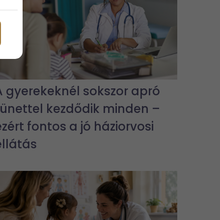
A gyerekeknél sokszor apró
tünettel kezdődik minden –
ezért fontos a jó háziorvosi
ellátás