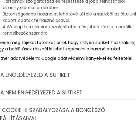
Tartalmak szolgáltatása és fejlesztése a jobb felhasználói
élmény elérése érdekében
Biztonságosabb használat lehetővé tétele a sütikből az általun
kapott adatok felhasználásával.
A Weblap termékeinek szolgáltatása és jobbá tétele a profillal
rendelkezők számára
merje meg tájékoztatónkat arról, hogy milyen sütiket használunk,
y a beállítások résznél ki lehet kapcsolni a használatukat.
rtner adatvédelem:
Google adatvédelmi irányelvei és feltételei
A ENGEDÉLYEZED A SÜTIKET
A NEM ENGEDÉLYEZED A SÜTIKET
 COOKIE-K SZABÁLYOZÁSA A BÖNGÉSZŐ
EÁLLÍTÁSAIVAL