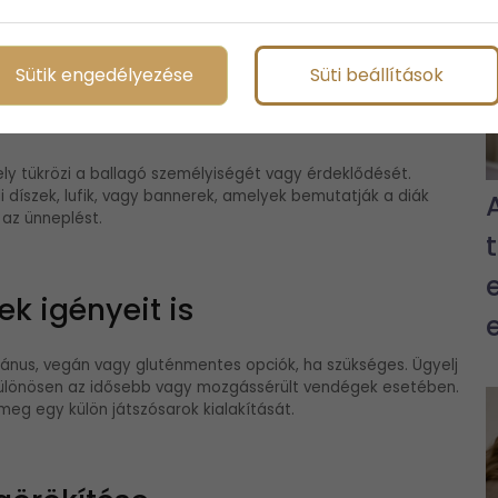
színen zajlanak az események, például a hivatalos ünnepség
Sütik engedélyezése
Süti beállítások
ió
y tükrözi a ballagó személyiségét vagy érdeklődését.
i díszek, lufik, vagy bannerek, amelyek bemutatják a diák
 az ünneplést.
k igényeit is
iánus, vegán vagy gluténmentes opciók, ha szükséges. Ügyelj
különösen az idősebb vagy mozgássérült vendégek esetében.
eg egy külön játszósarok kialakítását.