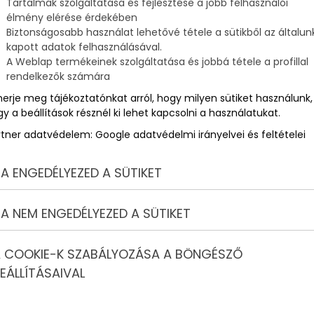
Tartalmak szolgáltatása és fejlesztése a jobb felhasználói
élmény elérése érdekében
Biztonságosabb használat lehetővé tétele a sütikből az általun
kapott adatok felhasználásával.
A Weblap termékeinek szolgáltatása és jobbá tétele a profillal
rendelkezők számára
merje meg tájékoztatónkat arról, hogy milyen sütiket használunk,
y a beállítások résznél ki lehet kapcsolni a használatukat.
rtner adatvédelem:
Google adatvédelmi irányelvei és feltételei
A ENGEDÉLYEZED A SÜTIKET
A NEM ENGEDÉLYEZED A SÜTIKET
 COOKIE-K SZABÁLYOZÁSA A BÖNGÉSZŐ
EÁLLÍTÁSAIVAL