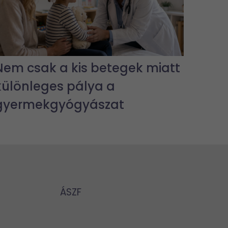
Nem csak a kis betegek miatt
különleges pálya a
gyermekgyógyászat
ÁSZF