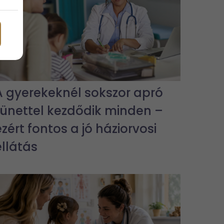
A gyerekeknél sokszor apró
tünettel kezdődik minden –
ezért fontos a jó háziorvosi
ellátás