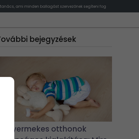
 tanács, ami minden ballagást szervezőnek segíteni fog
További bejegyzések
Kisgyermekes otthonok