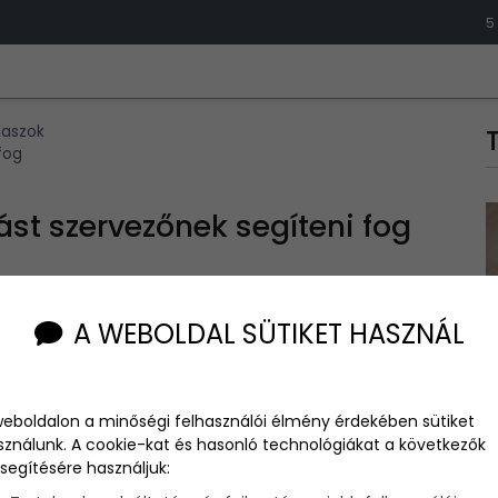
5
aszok
fog
st szervezőnek segíteni fog
A WEBOLDAL SÜTIKET HASZNÁL
eladat lehet a szülők számára, hiszen ez egy jelentős
ballag? Először is gratulálunk, másodszor pedig adunk
weboldalon a minőségi felhasználói élmény érdekében sütiket
abban, hogy a ballagás gördülékenyen és örömtelien
sználunk. A cookie-kat és hasonló technológiákat a következők
éltó módon ünnepli a diák eddigi eredményeit és a
segítésére használjuk: