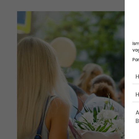
Is
vag
Pa
H
H
A
B