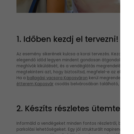
1. Időben kezdj el tervezni!
Az esemény sikerének kulcsa a korai tervezés. Kezdj el fog
elegendő időd legyen mindent gondosan átgondolni és meg
meghívók kiküldését, és a vendéglátás megrendelését. Ha
megtekinteni azt, hogy biztosítsd, megfelel-e az elvárá
Ha a
ballagási vacsora Kaposváron
kerül megrendezésre, 
étterem Kaposvár
csodás belvárosában található, elegán
2. Készíts részletes ütemterve
Informáld a vendégeket minden fontos részletről, beleértv
parkolási lehetőségeket. Egy jól strukturált napirend segí