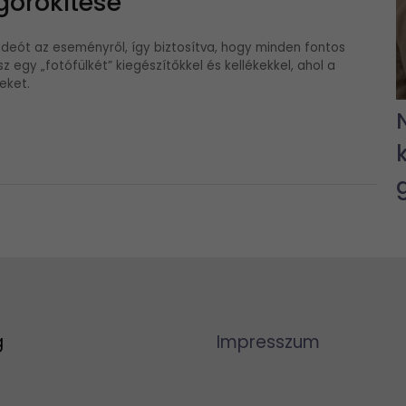
görökítése
ideót az eseményről, így biztosítva, hogy minden fontos
z egy „fotófülkét” kiegészítőkkel és kellékekkel, ahol a
eket.
g
Impresszum