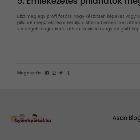
5. Emlékezetes pillanatok me
Bízz meg egy profi fotóst, hogy készítsen képeket vagy v
pillanat megörökítésre kerüljön. Alternatívaként készíthets
vendégek maguk is készíthetnek vicces vagy meghitt kép
Megosztás:
Asan Blo