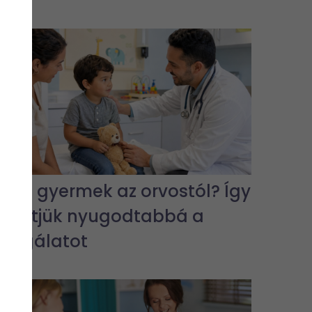
Fél a gyermek az orvostól? Így
tehetjük nyugodtabbá a
vizsgálatot