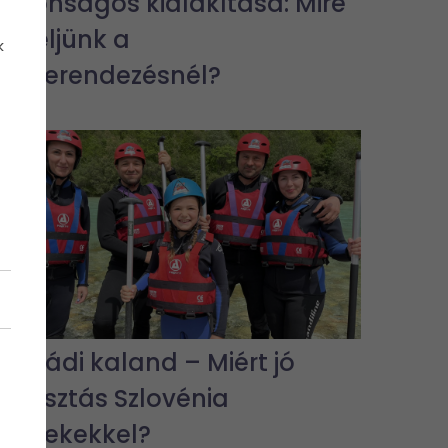
biztonságos kialakítása: Mire
figyeljünk a
k
lakberendezésnél?
Családi kaland – Miért jó
választás Szlovénia
gyerekekkel?