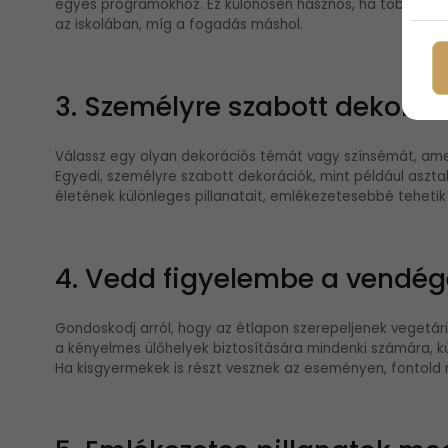
egyes programokhoz. Ez különösen hasznos, ha több hely
az iskolában, míg a fogadás máshol.
3. Személyre szabott dekorác
Válassz egy olyan dekorációs témát vagy színsémát, amel
Egyedi, személyre szabott dekorációk, mint például asztal
életének különleges pillanatait, emlékezetesebbé tehetik
4. Vedd figyelembe a vendége
Gondoskodj arról, hogy az étlapon szerepeljenek vegetár
a kényelmes ülőhelyek biztosítására mindenki számára, 
Ha kisgyermekek is részt vesznek az eseményen, fontold m