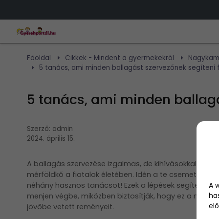
Főoldal
Cikkek - Mindent a gyermekekről
Nagykam
5 tanács, ami minden ballagást szervezőnek segíteni 
5 tanács, ami minden ballagá
Szerző:
admin
2024. április 15.
A ballagás szervezése izgalmas, de kihívásokkal teli f
mérföldkő a fiatalok életében. Idén a te csemetéd is 
A 
néhány hasznos tanácsot! Ezek a lépések segítenek 
ha
menjen végbe, miközben biztosítják, hogy ez a nap m
elő
jövőbe vetett reményeit.