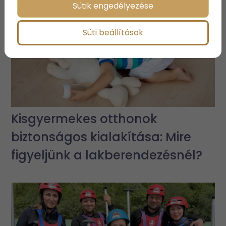
Sütik engedélyezése
Süti beállítások
Kisgyermekes otthonok
biztonságos kialakítása: Mire
figyeljünk a lakberendezésnél?