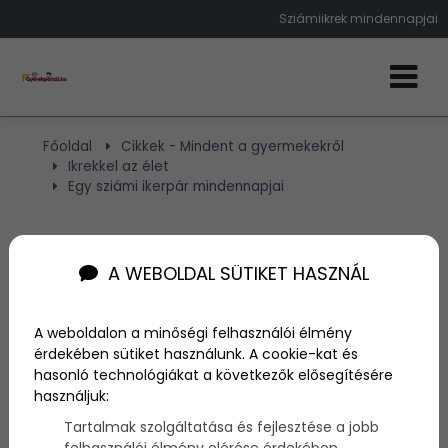
Sziámiikrek mindennapjai
Főoldal
Cikkek - Mindent a gyermekekről
Ikrekkel az élet
Egy sziámi ikerpár mindennapjai
Egy sziámi ikerpár
A WEBOLDAL SÜTIKET HASZNÁL
mindennapjai
A weboldalon a minőségi felhasználói élmény
Szerző:
admin
érdekében sütiket használunk. A cookie-kat és
2016. január 20.
hasonló technológiákat a következők elősegítésére
használjuk:
Lassan 28 évesek lesznek a lányok,
Abby és
Tartalmak szolgáltatása és fejlesztése a jobb
Brittany
(1990. március 7.), és köszönik szépen, jól