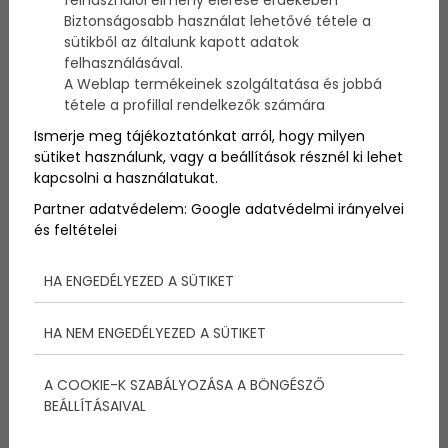
felhasználói élmény elérése érdekében
vannak.
Amerikában
élnek, és nyaktól lefelé közös
Biztonságosabb használat lehetővé tétele a
testen osztoznak. A fehér holló ritkaságával egyezik
sütikből az általunk kapott adatok
annak az esélye, hogy egy ilyen módon összenőtt
felhasználásával.
testvérpár pár hétnél tovább éljen, ők azonban
A Weblap termékeinek szolgáltatása és jobbá
mindenkire rácáfoltak. Kukkantsunk be az életükbe
tétele a profillal rendelkezők számára
pár kép erejéig!
Ismerje meg tájékoztatónkat arról, hogy milyen
sütiket használunk, vagy a beállítások résznél ki lehet
kapcsolni a használatukat.
Partner adatvédelem:
Google adatvédelmi irányelvei
és feltételei
HA ENGEDÉLYEZED A SÜTIKET
HA NEM ENGEDÉLYEZED A SÜTIKET
A COOKIE-K SZABÁLYOZÁSA A BÖNGÉSZŐ
BEÁLLÍTÁSAIVAL
Ikreket várni nem könnyű, ezt tudja mindenki. Csupa