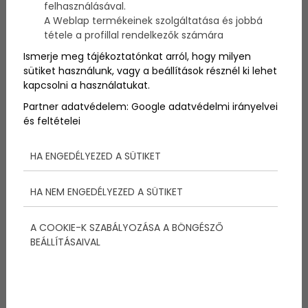
felhasználásával.
fejlődését – sokszor nem is tudunk róla, de olyan
A Weblap termékeinek szolgáltatása és jobbá
apró dolgok is, mint a túlzott tévénézés – káros
tétele a profillal rendelkezők számára
lehet a gyerek számára. Nem azért, mert romlik a
szeme, hanem mert ellustul, beszűkül a látótere és
Ismerje meg tájékoztatónkat arról, hogy milyen
még a fantáziája sem fejlődik. Az alábbi cikkben 5
sütiket használunk, vagy a beállítások résznél ki lehet
dolgot gyűjtöttünk össze, amelyre érdemes
kapcsolni a használatukat.
nagyon odafigyelni, ha nem akarod, hogy
gyermeked sikertelen legyen:
Partner adatvédelem:
Google adatvédelmi irányelvei
és feltételei
HA ENGEDÉLYEZED A SÜTIKET
HA NEM ENGEDÉLYEZED A SÜTIKET
A COOKIE-K SZABÁLYOZÁSA A BÖNGÉSZŐ
BEÁLLÍTÁSAIVAL