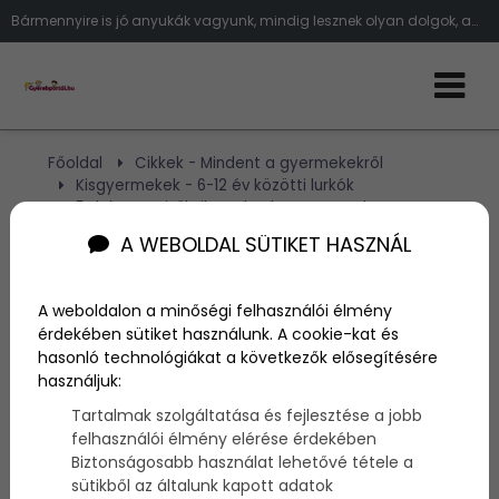
Bármennyire is jó anyukák vagyunk, mindig lesznek olyan dolgok, amit visszavethetik a gyerek fejlődését – sokszor nem is tudunk
Főoldal
Cikkek - Mindent a gyermekekről
Kisgyermekek - 6-12 év közötti lurkók
5 dolog, amitől sikertelen lesz a gyerek
A WEBOLDAL SÜTIKET HASZNÁL
5 dolog, amitől sikertelen
A weboldalon a minőségi felhasználói élmény
lesz a gyerek
érdekében sütiket használunk. A cookie-kat és
hasonló technológiákat a következők elősegítésére
használjuk:
Szerző:
admin
2014. május 15.
Tartalmak szolgáltatása és fejlesztése a jobb
felhasználói élmény elérése érdekében
Biztonságosabb használat lehetővé tétele a
Bármennyire is jó anyukák vagyunk, mindig
sütikből az általunk kapott adatok
lesznek olyan dolgok, amit visszavethetik a gyerek