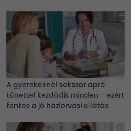
A gyerekeknél sokszor apró
tünettel kezdődik minden – ezért
fontos a jó háziorvosi ellátás