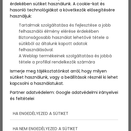
érdekében sütiket használunk. A cookie-kat és
hasonló technológiákat a következők elősegítésére
használjuk:
Tartalmak szolgáltatása és fejlesztése a jobb
felhasználói élmény elérése érdekében
Biztonságosabb használat lehetővé tétele a
sütikből az általunk kapott adatok
felhasználásával.
A Weblap termékeinek szolgáltatása és jobbá
tétele a profillal rendelkezők számára
Ismerje meg tájékoztatónkat arról, hogy milyen
sütiket használunk, vagy a beállítások résznél ki lehet
kapcsolni a használatukat.
Őszintén megvallom, nekem nagyon tetszik!
Partner adatvédelem:
Google adatvédelmi irányelvei
Szerintem minden leendő édesanya büszkén
és feltételei
mutogathatja a
pocakját
, mert egy (vagy több)
csoda lakik benne, s ez valami gyönyörű!
HA ENGEDÉLYEZED A SÜTIKET
Elnézegettem a
képeket
, s számomra némelyik
egészen fantasztikus, hiszen mindegyik kép mögött
egy külön történet, egy álom van.
HA NEM ENGEDÉLYEZED A SÜTIKET