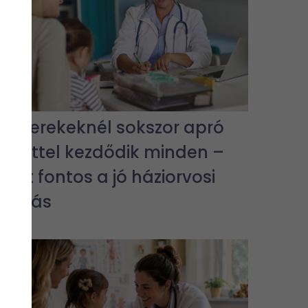
A gyerekeknél sokszor apró
tünettel kezdődik minden –
ezért fontos a jó háziorvosi
ellátás