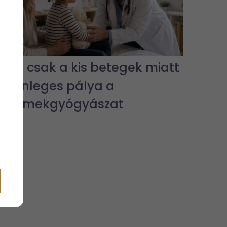
Nem csak a kis betegek miatt
különleges pálya a
gyermekgyógyászat