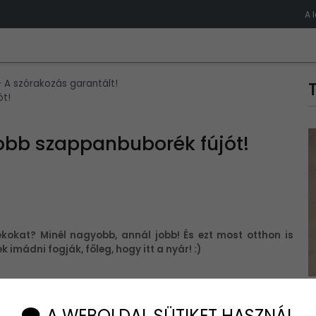
A 
 A szórakozás garantált!
ót!
yobb szappanbuborék fújót!
okat? Minél nagyobb, annál jobb! És ezt most otthon is
imádni fogják, főleg, hogy itt a nyár! :)
A WEBOLDAL SÜTIKET HASZNÁL