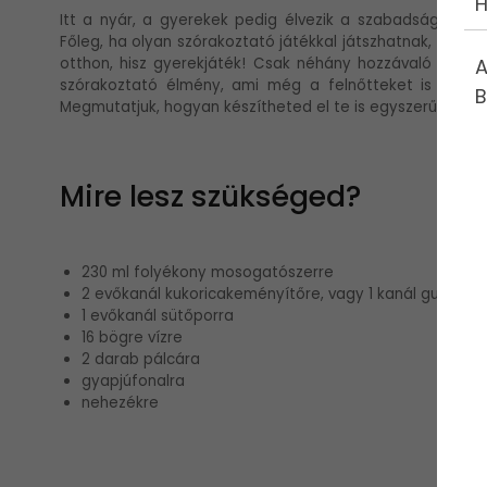
H
Itt a nyár, a gyerekek pedig élvezik a szabadságot, és
Főleg, ha olyan szórakoztató játékkal játszhatnak, mint 
A
otthon, hisz gyerekjáték! Csak néhány hozzávaló kell ho
szórakoztató élmény, ami még a felnőtteket is leköti
B
Megmutatjuk, hogyan készítheted el te is egyszerűen ezt 
Mire lesz szükséged?
230 ml folyékony mosogatószerre
2 evőkanál kukoricakeményítőre, vagy 1 kanál guargumib
1 evőkanál sütőporra
16 bögre vízre
2 darab pálcára
gyapjúfonalra
nehezékre