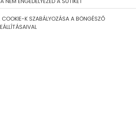
A NEM ENGEDÉLYEZED A SÜTIKET
 ilyenkor még inkább szeretik idejüket a szabadban tölteni.
a szappanbuborék fújás! Most ezt te is könnyen elkészítheted
 COOKIE-K SZABÁLYOZÁSA A BÖNGÉSZŐ
zzá, és te is gigantikus buborékokat fújhatsz! Ez egy olyan
! Irány hát a szabad, és indulhat a szappanbuborék fújás!
EÁLLÍTÁSAIVAL
az izgalmas játékot :) Egyáltalán nem nehéz!
ól készült lisztre