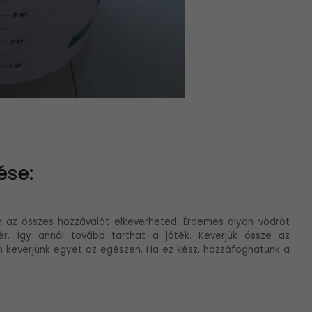
ése:
n az összes hozzávalót elkeverheted. Érdemes olyan vödröt
r. Így annál tovább tarthat a játék. Keverjük össze az
n keverjünk egyet az egészen. Ha ez kész, hozzáfoghatunk a