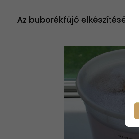
Az buborékfújó elkészítéséne