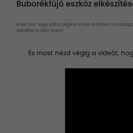
Buborékfújó eszköz elkészíté
A két bot, vagy pálca végére rá kell erősíteni a madza
videóban is látni fogod.
És most nézd végig a videót, h