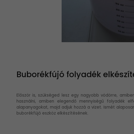
Buborékfújó folyadék elkészít
Először is, szükséged lesz egy nagyobb vödörre, amibe
használni, amiben elegendő mennyiségű folyadék elfé
alapanyagokat, majd adjuk hozzá a vizet. Ismét alaposa
buborékfújó eszköz elkészítésének.