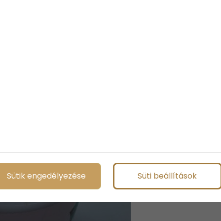
k menete:
Sütik engedélyezése
Süti beállítások