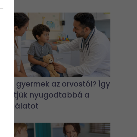
Fél a gyermek az orvostól? Így
tehetjük nyugodtabbá a
vizsgálatot