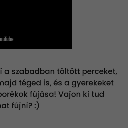
i a szabadban töltött perceket,
ajd téged is, és a gyerekeket
borékok fújása! Vajon ki tud
t fújni? :)