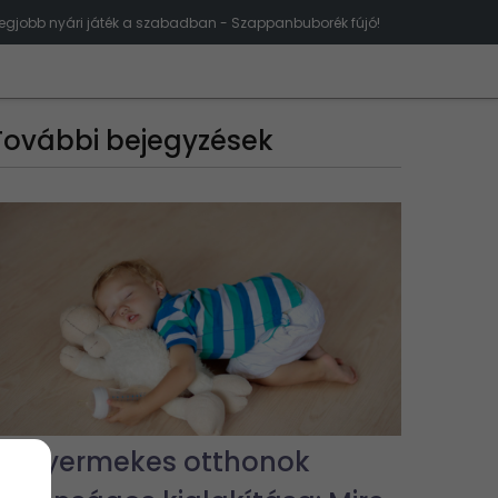
legjobb nyári játék a szabadban - Szappanbuborék fújó!
További bejegyzések
Kisgyermekes otthonok