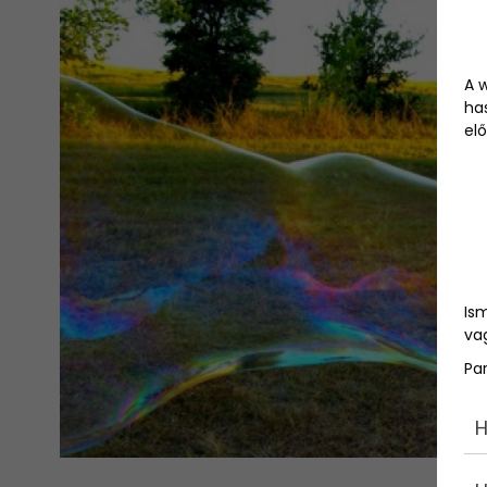
A 
ha
elő
Is
vag
Pa
H