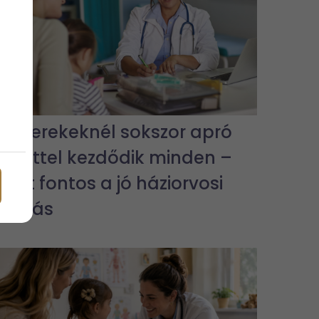
A gyerekeknél sokszor apró
tünettel kezdődik minden –
ezért fontos a jó háziorvosi
ellátás