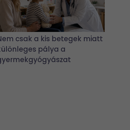
Nem csak a kis betegek miatt
különleges pálya a
gyermekgyógyászat