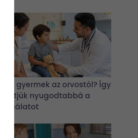
Fél a gyermek az orvostól? Így
tehetjük nyugodtabbá a
vizsgálatot