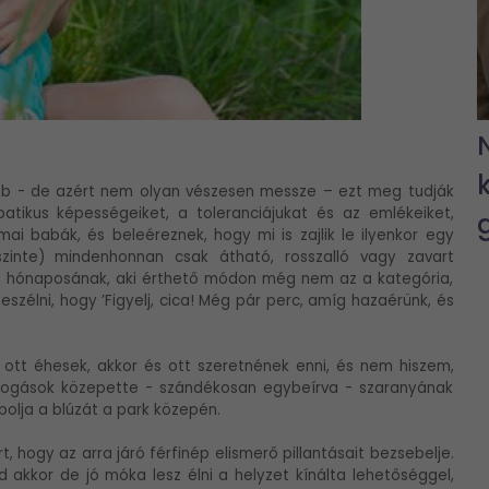
labb - de azért nem olyan vészesen messze – ezt meg tudják
atikus képességeiket, a toleranciájukat és az emlékeiket,
mai babák, és beleéreznek, hogy mi is zajlik le ilyenkor egy
zinte) mindenhonnan csak átható, rosszalló vagy zavart
a 3 hónaposának, aki érthető módon még nem az a kategória,
szélni, hogy ’Figyelj, cica! Még pár perc, amíg hazaérünk, és
ott éhesek, akkor és ott szeretnének enni, és nem hiszem,
pillogások közepette - szándékosan egybeírva - szaranyának
bolja a blúzát a park közepén.
 hogy az arra járó férfinép elismerő pillantásait bezsebelje.
jd akkor de jó móka lesz élni a helyzet kínálta lehetőséggel,