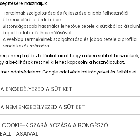
segítésére használjuk:
Tartalmak szolgáltatása és fejlesztése a jobb felhasználói
élmény elérése érdekében
Biztonságosabb használat lehetővé tétele a sütikből az általun
kapott adatok felhasználásával.
A Weblap termékeinek szolgáltatása és jobbá tétele a profillal
rendelkezők számára
merje meg tájékoztatónkat arról, hogy milyen sütiket használunk,
y a beállítások résznél ki lehet kapcsolni a használatukat.
rtner adatvédelem:
Google adatvédelmi irányelvei és feltételei
A ENGEDÉLYEZED A SÜTIKET
A NEM ENGEDÉLYEZED A SÜTIKET
 COOKIE-K SZABÁLYOZÁSA A BÖNGÉSZŐ
EÁLLÍTÁSAIVAL
gváltozik az élete. Mások lesznek a prioritások, más lesz