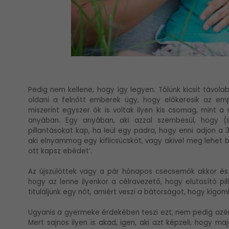
Pedig nem kellene, hogy így legyen. Tőlünk kicsit távo
oldani a felnőtt emberek úgy, hogy előkeresik az emp
miszerint egyszer ők is voltak ilyen kis csomag, mint a 
anyában. Egy anyában, aki azzal szembesül, hogy (s
pillantásokat kap, ha leül egy padra, hogy enni adjon 
aki elnyammog egy kiflicsücsköt, vagy akivel meg lehet be
ott kapsz ebédet’.
Az újszülöttek vagy a pár hónapos csecsemők akkor és 
hogy az lenne ilyenkor a célravezető, hogy elutasító 
tituláljunk egy nőt, amiért veszi a bátorságot, hogy kigom
Ugyanis a gyermeke érdekében teszi ezt, nem pedig azért,
Mert sajnos ilyen is akad, igen, aki azt képzeli, hogy ma