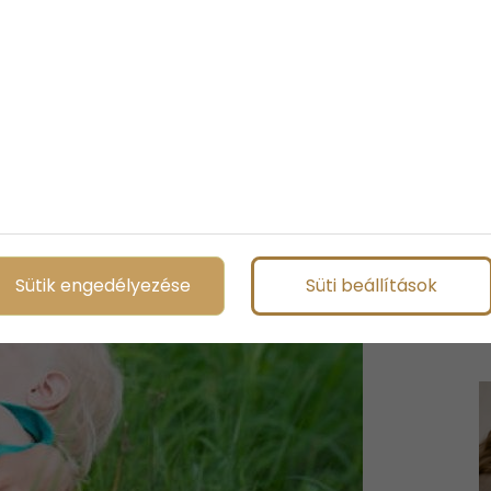
Sütik engedélyezése
Süti beállítások