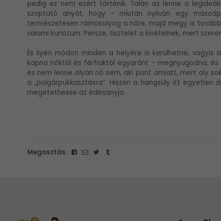
pedig ez nem ezért történik. Talán az lenne a legideál
szoptató anyát, hogy - miután nyilván egy másodpe
természetesen rámosolyog a nőre, majd megy is tovább
valami kuriózum. Persze, tisztelet a kivételnek, mert szere
És ilyen módon minden a helyére is kerülhetne, vagyis
kapna nőktől és férfiaktól egyaránt – megnyugodna, és h
és nem lenne olyan nő sem, aki pont amiatt, mert oly sok
a „polgárpukkasztásra”. Hiszen a hangsúly itt egyetlen 
megetethesse az édesanyja.
Megosztás: