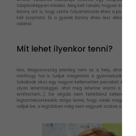
tulajdonképpen minden. Meg kell tanulni, hogyan kell bep
bizony azt is, hogy szinte folyamatosan éhes a pici. Ez je
kell szoptatni. És a gyerek bizony éhes lesz akkor is,
valahol.
Mit lehet ilyenkor tenni?
Nos, Magyarország jelenleg nem az a hely, ahol szupe
minthogy hol is tudjuk megetetni a gyermekünket, ha 
Sokaknak okoz egy nagyon kellemetlen perceket és komoly
olyan lehetőséggel, ahol meg lehetne etetni a gye
említettem...). De végülis nem feltétlenül kellene, h
legtermészetesebb dolga lenne, hogy valaki megeteti 
valljuk be, a legtöbben még nem vagyunk szokva a nyilv