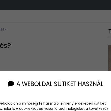
dés?
dés?
fórumokon, így hát lassan már örökzöldnek nevezhető a téma.
A WEBOLDAL SÜTIKET HASZNÁL
t és ellen is.
weboldalon a minőségi felhasználói élmény érdekében sütiket
sználunk. A cookie-kat és hasonló technológiákat a következők