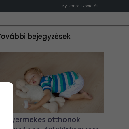
Nyilvános szoptatás
További bejegyzések
Kisgyermekes otthonok