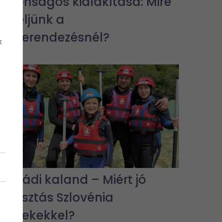
biztonságos kialakítása: Mire
figyeljünk a
lakberendezésnél?
k
Családi kaland – Miért jó
választás Szlovénia
gyerekekkel?