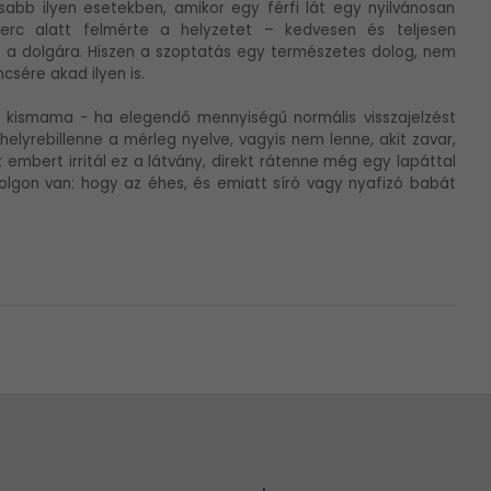
isabb ilyen esetekben, amikor egy férfi lát egy nyilvánosan
rc alatt felmérte a helyzetet – kedvesen és teljesen
 a dolgára. Hiszen a szoptatás egy természetes dolog, nem
ncsére akad ilyen is.
 a kismama - ha elegendő mennyiségű normális visszajelzést
elyrebillenne a mérleg nyelve, vagyis nem lenne, akit zavar,
 embert irritál ez a látvány, direkt rátenne még egy lapáttal
dolgon van: hogy az éhes, és emiatt síró vagy nyafizó babát