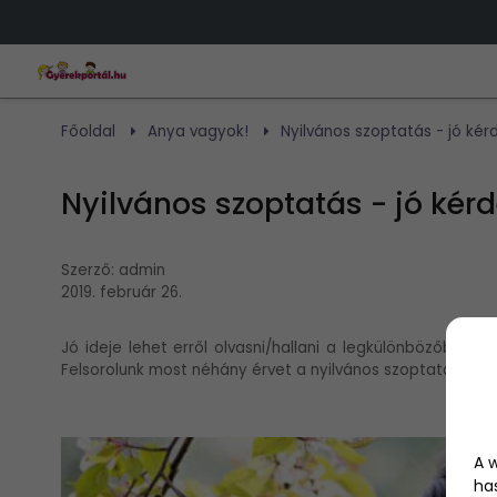
Főoldal
Anya vagyok!
Nyilvános szoptatás - jó kér
Nyilvános szoptatás - jó kér
Szerző:
admin
2019. február 26.
Jó ideje lehet erről olvasni/hallani a legkülönbözőbb 
Felsorolunk most néhány érvet a nyilvános szoptatás mellet
A 
ha