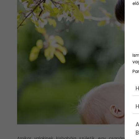
elő
Is
vag
Pa
H
H
A
B
Amikor valakinek kisbabája születik, egy csapásra me