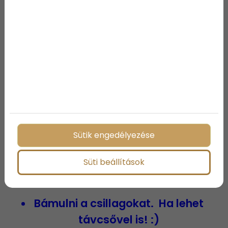
városban.
Állatokat simogatni.
Lepkét kergetni.
Napközben pizsamában
maradni, s az ágyban filmet
nézni, kártyázni.
Maratoni társasjáték partit
szervezni.
Sütik engedélyezése
Süti beállítások
Bámulni a csillagokat. Ha lehet
távcsővel is! :)