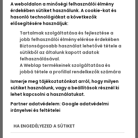
A weboldalon a minőségi felhasználói élmény
hogy még a mama is bevállalja egy kis időre. De az
biztos, hogy nagyon nagy szervezést igényel a
érdekében sütiket használunk. A cookie-kat és
szülőktől. Anyagilag pedig? Eléggé megterhelő.
hasonló technológiákat a következők
Adunk pár ötletet, hogy miket csináljatok, de a
elősegítésére használjuk:
listátokat saját magatoknak kell megírni!
Tartalmak szolgáltatása és fejlesztése a
jobb felhasználói élmény elérése érdekében
Biztonságosabb használat lehetővé tétele a
sütikből az általunk kapott adatok
felhasználásával.
A Weblap termékeinek szolgáltatása és
jobbá tétele a profillal rendelkezők számára
Ismerje meg tájékoztatónkat arról, hogy milyen
sütiket használunk, vagy a beállítások résznél ki
lehet kapcsolni a használatukat.
Partner adatvédelem:
Google adatvédelmi
irányelvei és feltételei
HA ENGEDÉLYEZED A SÜTIKET
Ne hagyd, hogy egy nagy rohanás legyen az egész
nyár
! Hiszen azt szeretnéd, hogy a gyerekeidnek