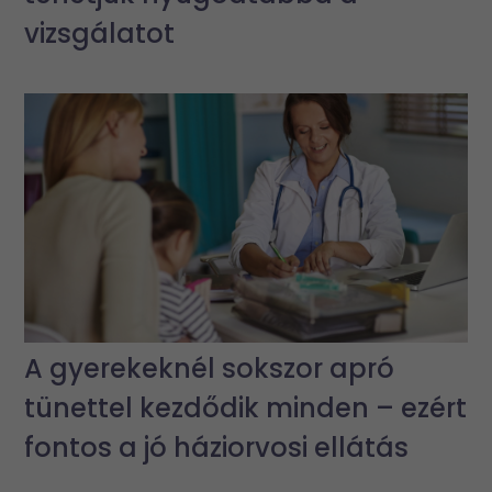
vizsgálatot
A gyerekeknél sokszor apró
tünettel kezdődik minden – ezért
fontos a jó háziorvosi ellátás