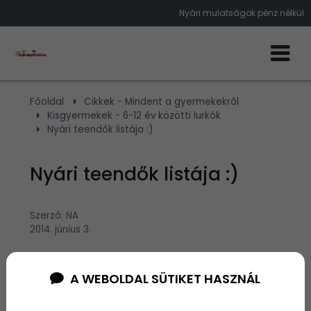
Nyári mulatságok pénz nélkül
Főoldal
Cikkek - Mindent a gyermekekről
Kisgyermekek - 6-12 év közötti lurkók
Nyári teendők listája :)
Nyári teendők listája :)
Szerző:
NA
2014. június 3.
Nyakunkon a nyári szünet, s minden szülő fejvesztve
A WEBOLDAL SÜTIKET HASZNÁL
kapkod, hogy mit is kellene kezdeni a gyerekkel.
Persze vannak „szipi-szupi” táborok (jó sok pénzért)
meg talán belefér egy családi nyaralás is. Lehet,