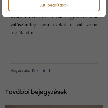
ill.63 %.
Süti beállítások
Később, tizenéves korban a gyerekek már
valószínűleg nem ezeket a válaszokat
fogják adni.
Megosztás:
További bejegyzések