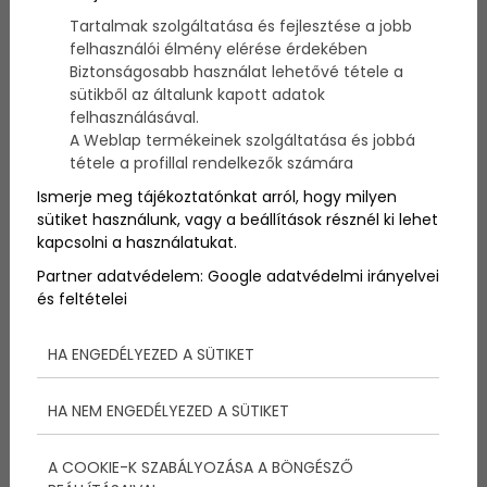
A technikai dolgokhoz értő gyerekek is a
Tartalmak szolgáltatása és fejlesztése a jobb
hagyományos tevékenységeket favorizálják
felhasználói élmény elérése érdekében
nyaraláskor.
Biztonságosabb használat lehetővé tétele a
sütikből az általunk kapott adatok
Az általános iskolás gyerekek kedvenc tevékenysége
felhasználásával.
külföldi nyaraláskor a vízhez kapcsolódik: medence
A Weblap termékeinek szolgáltatása és jobbá
és a strand (ásóval és vödörrel).
tétele a profillal rendelkezők számára
Az Eurocamp nyaralásszervező cég összeszedte a
top kihagyhatatlan tevékenységeket a nyaralás
Ismerje meg tájékoztatónkat arról, hogy milyen
során, egy jelentős kivétellel: technológia.
sütiket használunk, vagy a beállítások résznél ki lehet
kapcsolni a használatukat.
Partner adatvédelem:
Google adatvédelmi irányelvei
és feltételei
HA ENGEDÉLYEZED A SÜTIKET
HA NEM ENGEDÉLYEZED A SÜTIKET
A COOKIE-K SZABÁLYOZÁSA A BÖNGÉSZŐ