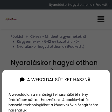
Nyaraláskor hagyd otthon az iPad-et! ;)
Főoldal
Cikkek - Mindent a gyermekekről
Kisgyermekek - 6-12 év közötti lurkók
Nyaraláskor hagyd otthon az iPad-et! ;)
Nyaraláskor hagyd otthon
az iPad-et! ;)
A WEBOLDAL SÜTIKET HASZNÁL
Szerző:
NA
2014. május 5.
A weboldalon a minőségi felhasználói élmény
érdekében sütiket használunk. A cookie-kat és
Felejts el minden feltevést az i-gyerekek
hasonló technológiákat a következők elősegítésére
generációjáról!
használjuk: