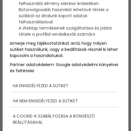
felhasználói élmény elérése érdekében
A gyerekeket mindenképp rendszeres mozgásra kell
Biztonságosabb használat lehetővé tétele a
biztatni, hiszen a mozgásnak számos jótékony
sütikből az általunk kapott adatok
hatása van a szervezetre.
felhasználásával.
A Weblap termékeinek szolgáltatása és jobbá
tétele a profillal rendelkezők számára
Ismerje meg tájékoztatónkat arról, hogy milyen
sütiket használunk, vagy a beállítások résznél ki lehet
kapcsolni a használatukat.
Partner adatvédelem:
Google adatvédelmi irányelvei
és feltételei
HA ENGEDÉLYEZED A SÜTIKET
HA NEM ENGEDÉLYEZED A SÜTIKET
A rendszeres testmozgás elengedhetetlen az
A COOKIE-K SZABÁLYOZÁSA A BÖNGÉSZŐ
egészséges élethez, hiszen számos jótékony
BEÁLLÍTÁSAIVAL
hatással bír a szervezetünkre. Elősegíti a megfelelő