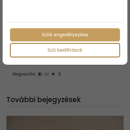
Lovaglás
A lovaglás jó élményeket nyújthat a gyermekeknek,
emellett az állatok szeretete neveli a gyerekeket és
Sütik engedélyezése
erősíti bennük a felelősségérzetet.
Süti beállítások
Megosztás:
További bejegyzések