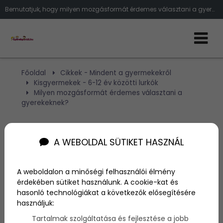
Bemutatjuk, hogy milyen mozgásformát érdemes választani a gyermekeknek!
Főoldal
Cikkek - Mindent a gyermekekről
Kisgyermekek - 6-12 év közötti lurkók
Milyen mozgásformát érdemes választani a
gyerekeknek?
Milyen mozgásformát
A WEBOLDAL SÜTIKET HASZNÁL
érdemes választani a
gyerekeknek?
A weboldalon a minőségi felhasználói élmény
érdekében sütiket használunk. A cookie-kat és
hasonló technológiákat a következők elősegítésére
használjuk:
Szerző:
admin
2017. február 9.
Tartalmak szolgáltatása és fejlesztése a jobb