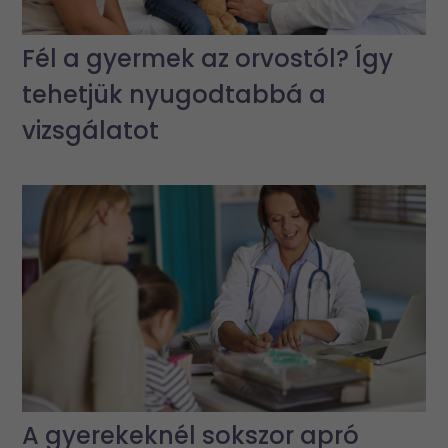
Fél a gyermek az orvostól? Így
tehetjük nyugodtabbá a
vizsgálatot
A gyerekeknél sokszor apró