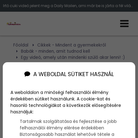
Irtó cuki videó jelent meg a Daily Mailen, ami már be is járta a fél világot. A videó babákról szól, akik rettenetesen örülnek,
Főoldal
Cikkek - Mindent a gyermekekről
Babák - minden, amit tudnod kell
Egy videó, amely után mindenki szülő akar lenni! :)
A WEBOLDAL SÜTIKET HASZNÁL
Egy videó, amely után
mindenki szülő akar lenni!
A weboldalon a minőségi felhasználói élmény
:)
érdekében sütiket használunk. A cookie-kat és
hasonló technológiákat a következők elősegítésére
használjuk:
Szerző:
admin
Tartalmak szolgáltatása és fejlesztése a jobb
2014. április 16.
felhasználói élmény elérése érdekében
Biztonságosabb használat lehetővé tétele a