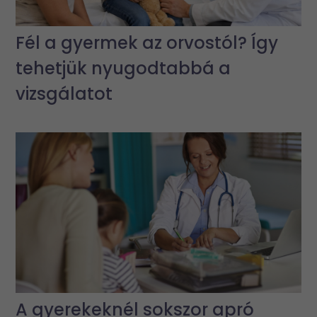
Fél a gyermek az orvostól? Így
tehetjük nyugodtabbá a
vizsgálatot
A gyerekeknél sokszor apró