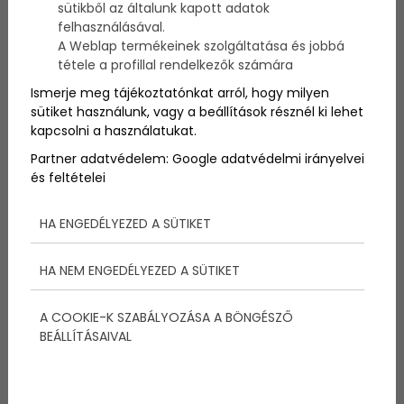
sütikből az általunk kapott adatok
Irtó cuki videó jelent meg a Daily Mailen, ami már
felhasználásával.
be is járta a fél világot. A videó babákról szól, akik
rettenetesen örülnek, hogy apukájuk hazaérkezik.
A Weblap termékeinek szolgáltatása és jobbá
Ha valakinek tehát kétségei vannak a
tétele a profillal rendelkezők számára
gyerekvállalást illetően, ez a videó garantáltan
Ismerje meg tájékoztatónkat arról, hogy milyen
meg fog győzni mindenkit! :)
sütiket használunk, vagy a beállítások résznél ki lehet
kapcsolni a használatukat.
Partner adatvédelem:
Google adatvédelmi irányelvei
és feltételei
HA ENGEDÉLYEZED A SÜTIKET
HA NEM ENGEDÉLYEZED A SÜTIKET
A COOKIE-K SZABÁLYOZÁSA A BÖNGÉSZŐ
BEÁLLÍTÁSAIVAL