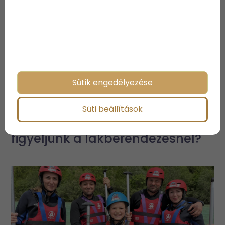
Sütik engedélyezése
Kisgyermekes otthonok
Süti beállítások
biztonságos kialakítása: Mire
figyeljünk a lakberendezésnél?