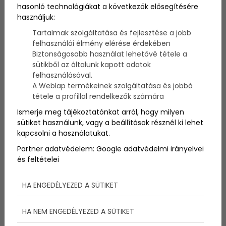
hasonló technológiákat a következők elősegítésére
Most a csókról, a csókolódzásról kérdezték a
használjuk:
gyerekeket. Milyen a csók? Mikor és miért csókolunk?
Tartalmak szolgáltatása és fejlesztése a jobb
Kedves, számunkra vicces válaszok születtek. Nézzük
felhasználói élmény elérése érdekében
meg ők hogyan látják!
Biztonságosabb használat lehetővé tétele a
sütikből az általunk kapott adatok
felhasználásával.
A Weblap termékeinek szolgáltatása és jobbá
tétele a profillal rendelkezők számára
Ismerje meg tájékoztatónkat arról, hogy milyen
sütiket használunk, vagy a beállítások résznél ki lehet
kapcsolni a használatukat.
Partner adatvédelem:
Google adatvédelmi irányelvei
és feltételei
HA ENGEDÉLYEZED A SÜTIKET
HA NEM ENGEDÉLYEZED A SÜTIKET
„Tudok egy okot, amiért a