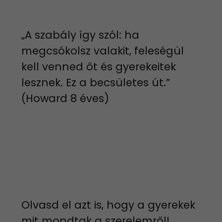
„A szabály így szól: ha
megcsókolsz valakit, feleségül
kell venned őt és gyerekeitek
lesznek. Ez a becsületes út.”
(Howard 8 éves)
Olvasd el azt is, hogy a gyerekek
mit mondtak a szerelemről!