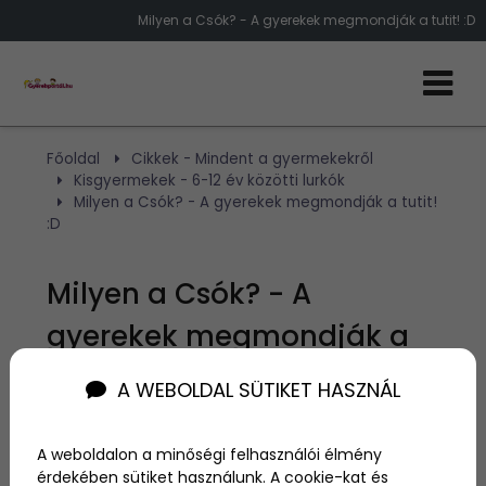
Milyen a Csók? - A gyerekek megmondják a tutit! :D
Főoldal
Cikkek - Mindent a gyermekekről
Kisgyermekek - 6-12 év közötti lurkók
Milyen a Csók? - A gyerekek megmondják a tutit!
:D
Milyen a Csók? - A
gyerekek megmondják a
tutit! :D
A WEBOLDAL SÜTIKET HASZNÁL
Szerző:
NA
A weboldalon a minőségi felhasználói élmény
2014. március 29.
érdekében sütiket használunk. A cookie-kat és