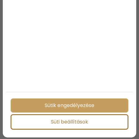
„Ne csókolózz más emberek előtt.
Nagyon kínos lehet, ha valaki
meglát. Ha senki nem lát, akkor
ki lehet próbálni egy csinos
fiúval, de csak egy kicsit.” (Kally
Sütik engedélyezése
9 éves)
Süti beállítások