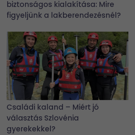
biztonságos kialakítása: Mire
figyeljünk a lakberendezésnél?
Családi kaland – Miért jó
választás Szlovénia
gyerekekkel?