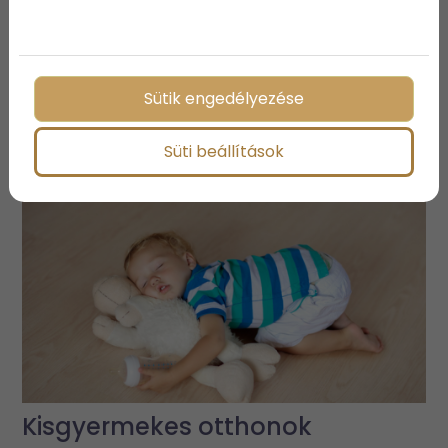
Megosztás:
Sütik engedélyezése
További bejegyzések
Süti beállítások
Kisgyermekes otthonok