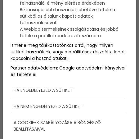
felhasználói élmény elérése érdekében
Biztonságosabb használat lehetővé tétele a
sütikből az általunk kapott adatok
felhasználásával.
Most egy mesét kaptok ajándékba. Egy olyan
A Weblap termékeinek szolgáltatása és jobbá
mesét, amit még nem olvashattatok máshol.
tétele a profillal rendelkezők számára
A történet főszereplője Borcsi Boci lesz. Épp
Ismerje meg tájékoztatónkat arról, hogy milyen
sütiket használunk, vagy a beállítások résznél ki lehet
kapcsolni a használatukat.
most született.
Partner adatvédelem:
Google adatvédelmi irányelvei
Fogadjátok szeretettel!
és feltételei
HA ENGEDÉLYEZED A SÜTIKET
HA NEM ENGEDÉLYEZED A SÜTIKET
A COOKIE-K SZABÁLYOZÁSA A BÖNGÉSZŐ
BEÁLLÍTÁSAIVAL