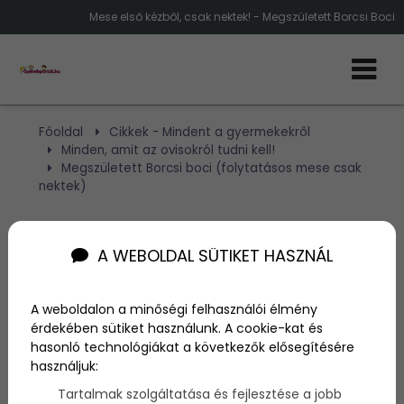
Mese első kézből, csak nektek! - Megszületett Borcsi Boci
Főoldal
Cikkek - Mindent a gyermekekről
Minden, amit az ovisokról tudni kell!
Megszületett Borcsi boci (folytatásos mese csak
nektek)
Megszületett Borcsi boci
A WEBOLDAL SÜTIKET HASZNÁL
(folytatásos mese csak
nektek)
A weboldalon a minőségi felhasználói élmény
érdekében sütiket használunk. A cookie-kat és
hasonló technológiákat a következők elősegítésére
használjuk:
Szerző:
NA
2014. március 9.
Tartalmak szolgáltatása és fejlesztése a jobb