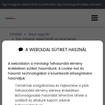
Egy magyar videó hódít az interneten egy háromgyermekes anyukáról - videó
Főoldal
Anya vagyok!
Egy magyar videó hódít az interneten
A WEBOLDAL SÜTIKET HASZNÁL
Egy magyar videó hódít az
interneten
A weboldalon a minőségi felhasználói élmény
érdekében sütiket használunk. A cookie-kat és
hasonló technológiákat a következők elősegítésére
Szerző:
admin
használjuk:
2016. január 5.
Tartalmak szolgáltatása és fejlesztése a jobb
felhasználói élmény elérése érdekében
Erre a videóra percenként 2 ezren kattintanak rá, ami
Biztonságosabb használat lehetővé tétele a
nem is csoda, ugyanis egy hétköznapi csodáról szól,
sütikből az általunk kapott adatok
egy háromgyermekes anyuka küzdelmeiről.