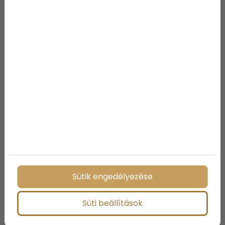
Családi kaland – Miért jó
választás Szlovénia
gyerekekkel?
Sütik engedélyezése
Süti beállítások