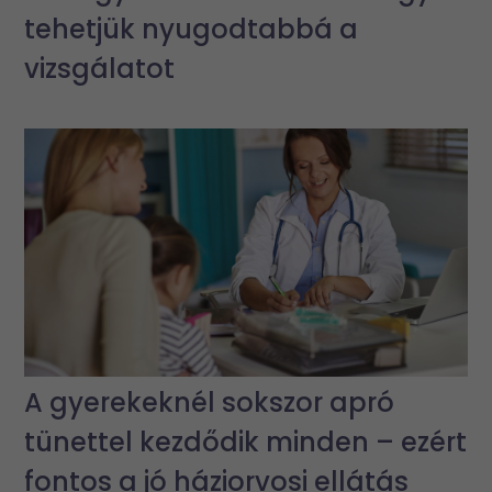
tehetjük nyugodtabbá a
vizsgálatot
A gyerekeknél sokszor apró
tünettel kezdődik minden – ezért
fontos a jó háziorvosi ellátás