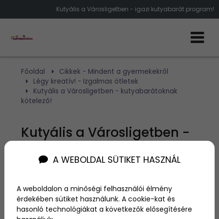
Kutyális a Városligetben - igazi kutyabarát program!
Főoldal
Cikkek - Mindent a gyermekekről
Légy kreatív! - Izgalmas ötletek
Kutyális a Városligetben - kutyabarátoknak
kötelező!
Kutyális a Városligetben -
kutyabarátoknak kötelező!
A WEBOLDAL SÜTIKET HASZNÁL
Szerző:
admin
A weboldalon a minőségi felhasználói élmény
2016. május 30.
érdekében sütiket használunk. A cookie-kat és
hasonló technológiákat a következők elősegítésére
A
Városliget
programjainak tárháza egyszerűen