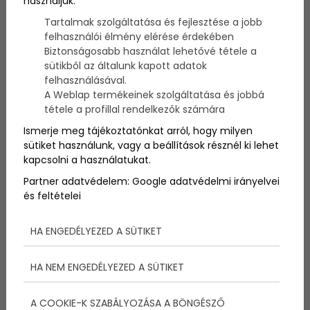
használjuk:
kiüríthetetlen, de nem is baj, sőt! A következő
kötelező program a
Kutyális
, melynek már a neve is
Tartalmak szolgáltatása és fejlesztése a jobb
imádnivaló! A
majális
okhoz hasonlóan
felhasználói élmény elérése érdekében
megrendezett majd’ egész napos program csodás
Biztonságosabb használat lehetővé tétele a
kikapcsolódási lehetőséget nyújt minden
sütikből az általunk kapott adatok
kutyabarát
nak.
felhasználásával.
A Weblap termékeinek szolgáltatása és jobbá
tétele a profillal rendelkezők számára
Ismerje meg tájékoztatónkat arról, hogy milyen
sütiket használunk, vagy a beállítások résznél ki lehet
kapcsolni a használatukat.
Partner adatvédelem:
Google adatvédelmi irányelvei
és feltételei
HA ENGEDÉLYEZED A SÜTIKET
HA NEM ENGEDÉLYEZED A SÜTIKET
Megannyi bemutató, és rengeteg kutya… Ez mind,
A COOKIE-K SZABÁLYOZÁSA A BÖNGÉSZŐ