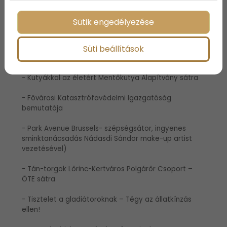
- Kutya-gazdi fotózás (Vizslafotózás)
Sütik engedélyezése
- Kutya-egészség sátor (Bayer Hungaria Kft.)
Süti beállítások
- Kutyadiétás tanácsadás – Szeretetfalat
- Kutyákkal az életért Mentőkutya Alapítvány sátra
- Fővárosi Katasztrófavédelmi Igazgatóság
bemutatója
- Park Avenue Brussels- szépségsátor, ingyenes
sminktanácsadás Nádasdi Sándor make-up artist
vezetésével)
- Tán-torgok Lőrinc-Kertváros Polgárőr Csoport –
ÖTE sátra
- Tisztelet a gladiátoroknak – Tégy az állatkínzás
ellen!