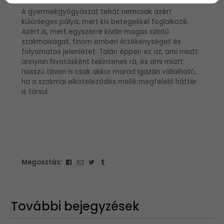
A gyermekgyógyászat tehát nemcsak azért
különleges pálya, mert kis betegekkel foglalkozik.
Azért is, mert egyszerre kíván magas szintű
szakmaiságot, finom emberi érzékenységet és
folyamatos jelenlétet. Talán éppen ez az, ami miatt
annyian hivatásként tekintenek rá, és ami miatt
hosszú távon is csak akkor marad igazán vállalható,
ha a szakmai elköteleződés mellé megfelelő háttér
is társul.
Megosztás:
További bejegyzések