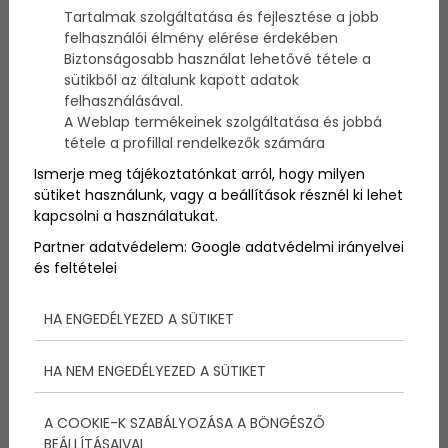
A gyermekgyógyászat sokak szemében azért
Tartalmak szolgáltatása és fejlesztése a jobb
különleges terület, mert a legfiatalabb páciensekkel
felhasználói élmény elérése érdekében
való foglalkozás egyszerre kíván szakmai tudást,
Biztonságosabb használat lehetővé tétele a
türelmet és empátiát. A gyermekorvos munkája
sütikből az általunk kapott adatok
azonban jóval többről szól annál, mint hogy
felhasználásával.
„gyerekeket gyógyít”. Ez a hivatás sajátos
A Weblap termékeinek szolgáltatása és jobbá
kommunikációt, különleges szemléletet és sokszor
tétele a profillal rendelkezők számára
egészen másfajta jelenlétet igényel, mint számos
más szakterület.
Ismerje meg tájékoztatónkat arról, hogy milyen
sütiket használunk, vagy a beállítások résznél ki lehet
kapcsolni a használatukat.
Partner adatvédelem:
Google adatvédelmi irányelvei
és feltételei
HA ENGEDÉLYEZED A SÜTIKET
HA NEM ENGEDÉLYEZED A SÜTIKET
A COOKIE-K SZABÁLYOZÁSA A BÖNGÉSZŐ
BEÁLLÍTÁSAIVAL