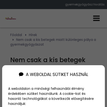
gyermekgyógyász hivatás
Főoldal
Hírek
Nem csak a kis betegek miatt különleges pálya a
gyermekgyógyászat
Nem csak a kis betegek
miatt különleges pálya a
A WEBOLDAL SÜTIKET HASZNÁL
gyermekgyógyászat
A weboldalon a minőségi felhasználói élmény
Szerző:
Egyed Karola
érdekében sütiket használunk. A cookie-kat és
2026. május 22.
hasonló technológiákat a következők elősegítésére
használjuk: