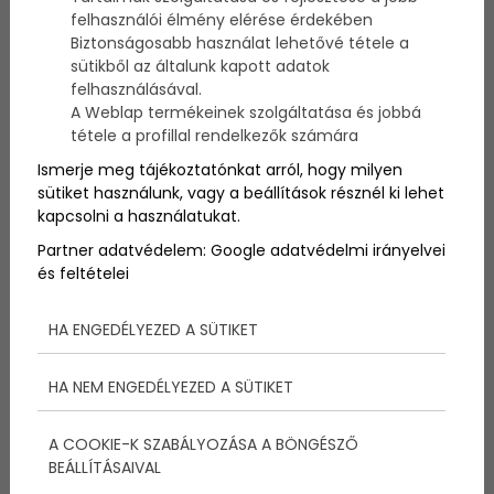
témát.
felhasználói élmény elérése érdekében
Biztonságosabb használat lehetővé tétele a
sütikből az általunk kapott adatok
felhasználásával.
A Weblap termékeinek szolgáltatása és jobbá
tétele a profillal rendelkezők számára
Ismerje meg tájékoztatónkat arról, hogy milyen
sütiket használunk, vagy a beállítások résznél ki lehet
kapcsolni a használatukat.
Partner adatvédelem:
Google adatvédelmi irányelvei
és feltételei
HA ENGEDÉLYEZED A SÜTIKET
Magyarországon három gyerektől már
HA NEM ENGEDÉLYEZED A SÜTIKET
nagycsaládosnak számítunk, és rengeteg
kedvezményben részesülünk, ha például a különféle
intézményeket nézzük. Vagyis például az
A COOKIE-K SZABÁLYOZÁSA A BÖNGÉSZŐ
óvodában/iskolában ingyenes az étkezés, ami –
BEÁLLÍTÁSAIVAL
valljuk be – sokszor igencsak jól tud jönni, hiszen egy