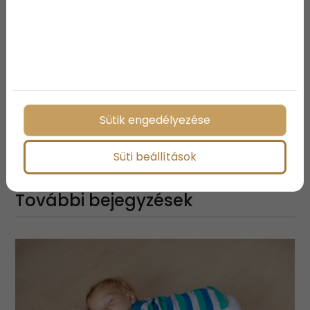
az egészet, és mint ahogyan azt a fenti kép is
mutatja, úgymond félvállról veszi a ferde szemmű
pillantásokat, hogy igen, neki bezzeg sok gyereke
van.
Sütik engedélyezése
Megosztás:
Süti beállítások
További bejegyzések