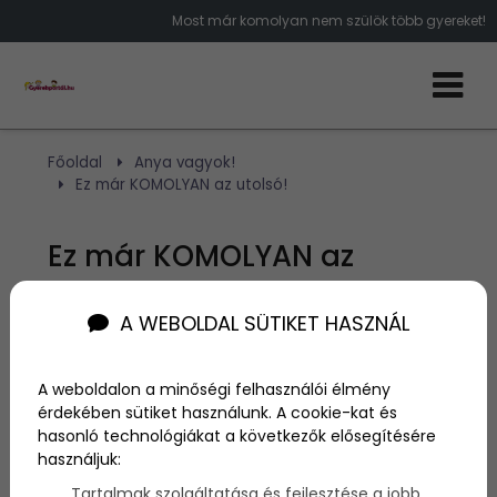
Most már komolyan nem szülök több gyereket!
Főoldal
Anya vagyok!
Ez már KOMOLYAN az utolsó!
Ez már KOMOLYAN az
utolsó!
A WEBOLDAL SÜTIKET HASZNÁL
Szerző:
admin
2016. február 29.
A weboldalon a minőségi felhasználói élmény
érdekében sütiket használunk. A cookie-kat és
hasonló technológiákat a következők elősegítésére
Hány gyereked van? Legalább három? Ha igen, akkor
használjuk:
te is
nagycsaládos
nak számítasz. És hogy ez miért
jó, vagy éppen miért rossz? Boncolgassuk kicsit a
Tartalmak szolgáltatása és fejlesztése a jobb