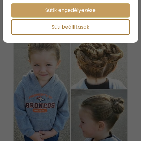
Az biztos, hogy Izzy és Greg már most nagy
népszerűségnek örvendenek a közösségi oldalon,
Sütik engedélyezése
ahol bárki követheti őket, és a nem mindennapi
közös alkotásaikat!
Süti beállítások