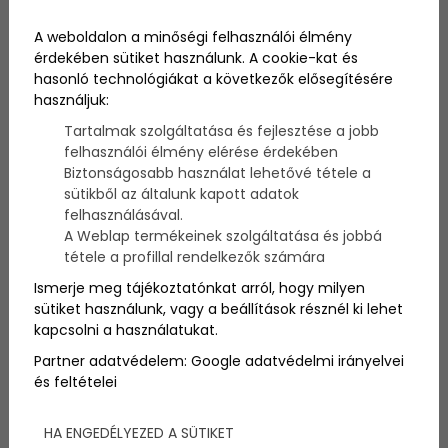
megtanult hajat fonni! Ha végignézed a képeket,
leesik az állad! Greg a világhálón megosztja
A weboldalon a minőségi felhasználói élmény
alkotásait, hogy minden anyuka és apuka számára
érdekében sütiket használunk. A cookie-kat és
megtanulható legyen!
hasonló technológiákat a következők elősegítésére
használjuk:
Tartalmak szolgáltatása és fejlesztése a jobb
felhasználói élmény elérése érdekében
Biztonságosabb használat lehetővé tétele a
sütikből az általunk kapott adatok
felhasználásával.
A Weblap termékeinek szolgáltatása és jobbá
tétele a profillal rendelkezők számára
Ismerje meg tájékoztatónkat arról, hogy milyen
sütiket használunk, vagy a beállítások résznél ki lehet
kapcsolni a használatukat.
Partner adatvédelem:
Google adatvédelmi irányelvei
Egyedülálló apukák számára bizony nem egyszerű az
és feltételei
élet! Rengeteg problémával kell megküzdeniük, hisz
ami rutinszerű egy anyukának, az egy férfi számára
HA ENGEDÉLYEZED A SÜTIKET
okozhat nehézségeket. Főleg, ha kislánya van az