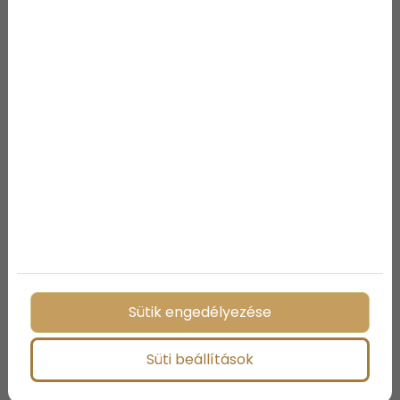
Megosztás:
További bejegyzések
Sütik engedélyezése
Süti beállítások
Kisgyermekes otthonok