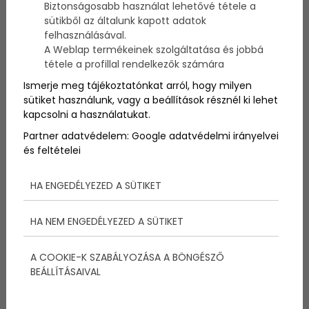
Biztonságosabb használat lehetővé tétele a
te is eszel-iszol. Ez pedig rövid időn belül azt fogja
sütikből az általunk kapott adatok
eredményezni, hogy a közvetlen környezeted bizony
felhasználásával.
csupa-csupa kajamaradvány lesz, aminek nagy
A Weblap termékeinek szolgáltatása és jobbá
valószínűséggel senki nem fog örülni. Mégis mit lehet
tenni, ha gyerekkel együtt mennél vendéglőbe?
tétele a profillal rendelkezők számára
Ismerje meg tájékoztatónkat arról, hogy milyen
sütiket használunk, vagy a beállítások résznél ki lehet
kapcsolni a használatukat.
Partner adatvédelem:
Google adatvédelmi irányelvei
és feltételei
HA ENGEDÉLYEZED A SÜTIKET
HA NEM ENGEDÉLYEZED A SÜTIKET
A COOKIE-K SZABÁLYOZÁSA A BÖNGÉSZŐ
BEÁLLÍTÁSAIVAL
Sajnos még mindig az a felfogás elterjedt, hogy ha
elmész egy étterembe, az csak és kizárólag
felnőttekről szólhat, gyerekről soha. Ha kamaszkorú,