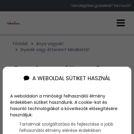
Vendéglőbe gyerekkel? De hová?
Főoldal
Anya vagyok!
Gyerek vagy étterem? Mindkettő!
Gyerek vagy étterem?
A WEBOLDAL SÜTIKET HASZNÁL
Mindkettő!
A weboldalon a minőségi felhasználói élmény
Szerző:
admin
érdekében sütiket használunk. A cookie-kat és
2016. június 27.
hasonló technológiákat a következők elősegítésére
használjuk:
Ha a kicsit is elviszed magaddal egy étterembe, és
Tartalmak szolgáltatása és fejlesztése a jobb
tényleg elég pici még – teszem azt, mondjuk már
felhasználói élmény elérése érdekében
tud ülni -, biztos, hogy érdekelni fogja minden, amit