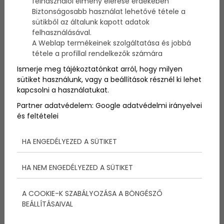
felhasználói élmény elérése érdekében
fogápolást! Hogyan kezdjük?
Biztonságosabb használat lehetővé tétele a
sütikből az általunk kapott adatok
felhasználásával.
A Weblap termékeinek szolgáltatása és jobbá
tétele a profillal rendelkezők számára
Ismerje meg tájékoztatónkat arról, hogy milyen
sütiket használunk, vagy a beállítások résznél ki lehet
kapcsolni a használatukat.
Partner adatvédelem:
Google adatvédelmi irányelvei
és feltételei
HA ENGEDÉLYEZED A SÜTIKET
HA NEM ENGEDÉLYEZED A SÜTIKET
Kisbabánk első fogacskái
nagyjából 6 hónapos korában
A COOKIE-K SZABÁLYOZÁSA A BÖNGÉSZŐ
BEÁLLÍTÁSAIVAL
jelennek meg.