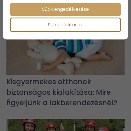
Sütik engedélyezése
Süti beállítások
Kisgyermekes otthonok
biztonságos kialakítása: Mire
figyeljünk a lakberendezésnél?