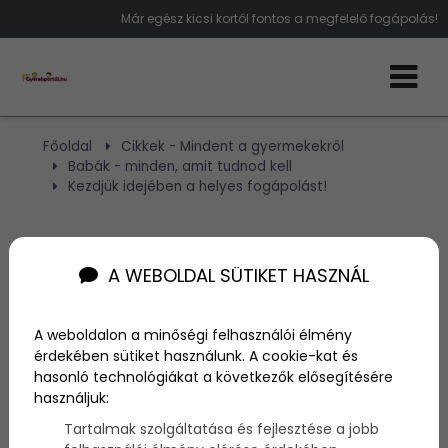
Már egész kicsi kortól fontos a megfelelő fogápolás!
Főoldal
Cikkek - Mindent a gyermekekről
Babák - minden, amit tudnod kell
Kezdjük idejében a helyes fogápolást!
Kezdjük idejében a helyes
A WEBOLDAL SÜTIKET HASZNÁL
fogápolást!
A weboldalon a minőségi felhasználói élmény
Szerző:
NA
érdekében sütiket használunk. A cookie-kat és
2014. május 23.
hasonló technológiákat a következők elősegítésére
használjuk:
A gyereknevelés fontos része az is, hogy idejében
Tartalmak szolgáltatása és fejlesztése a jobb
elkezdjük, megtanítsuk kisbabánknak a helyes