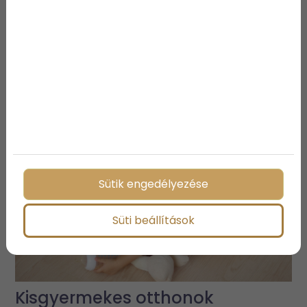
Megosztás:
További bejegyzések
Sütik engedélyezése
Süti beállítások
Kisgyermekes otthonok