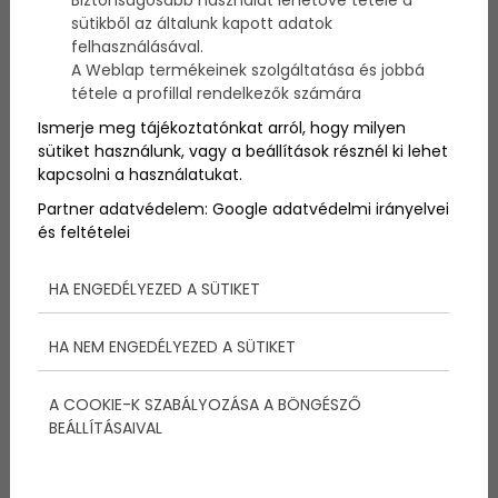
együtt!
sütikből az általunk kapott adatok
felhasználásával.
A Weblap termékeinek szolgáltatása és jobbá
tétele a profillal rendelkezők számára
Ismerje meg tájékoztatónkat arról, hogy milyen
sütiket használunk, vagy a beállítások résznél ki lehet
kapcsolni a használatukat.
Partner adatvédelem:
Google adatvédelmi irányelvei
és feltételei
HA ENGEDÉLYEZED A SÜTIKET
HA NEM ENGEDÉLYEZED A SÜTIKET
A COOKIE-K SZABÁLYOZÁSA A BÖNGÉSZŐ
József Attila – Altató
BEÁLLÍTÁSAIVAL
Lehúnyja kék szemét az ég,