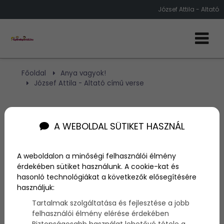
József Attila - Altató
Főoldal
Anya vagyok!
József Attila - Altató című verse
József Attila - Altató című
A WEBOLDAL SÜTIKET HASZNÁL
verse
A weboldalon a minőségi felhasználói élmény
Szerző:
admin
érdekében sütiket használunk. A cookie-kat és
2016. február 8.
hasonló technológiákat a következők elősegítésére
használjuk:
Ki ne emlékezne
József Attila
gyönyőrű versére, az
Tartalmak szolgáltatása és fejlesztése a jobb
Altató
ra? Sokunknak olvsták fel anno a szülei, most
felhasználói élmény elérése érdekében
pedig mi vettük át a stafétát. Elevenítsük most fel
Biztonságosabb használat lehetővé tétele a