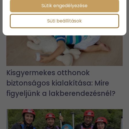
Sütik engedélyezése
Süti beállítások
Kisgyermekes otthonok
biztonságos kialakítása: Mire
figyeljünk a lakberendezésnél?