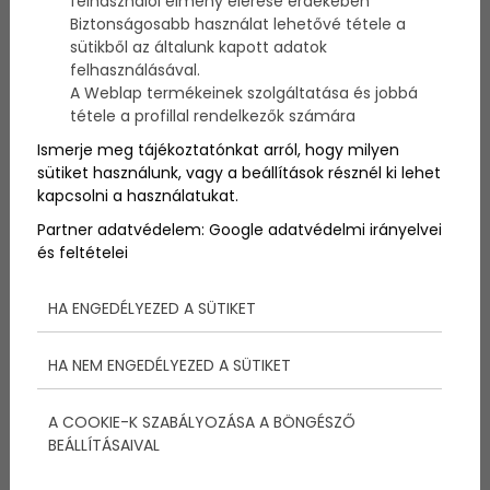
felhasználói élmény elérése érdekében
rendelet
alapján
DÍJTALANUL látogathatják a
Biztonságosabb használat lehetővé tétele a
muzeális intézmények állandó kiállításait minden
sütikből az általunk kapott adatok
hónap egyik hétvégéjének a muzeális intézmény
felhasználásával.
által meghatározott napján a
26 év alatt
i személyek
A Weblap termékeinek szolgáltatása és jobbá
és a
18 év alatti
személyeket
kísérő két közeli
tétele a profillal rendelkezők számára
hozzátartozó
.
Nemzeti ünnepeken
állampolgárságra való tekintet
Ismerje meg tájékoztatónkat arról, hogy milyen
nélkül
minden kiállítás ingyenes
en látogató.
sütiket használunk, vagy a beállítások résznél ki lehet
kapcsolni a használatukat.
Partner adatvédelem:
Google adatvédelmi irányelvei
és feltételei
HA ENGEDÉLYEZED A SÜTIKET
HA NEM ENGEDÉLYEZED A SÜTIKET
A COOKIE-K SZABÁLYOZÁSA A BÖNGÉSZŐ
BEÁLLÍTÁSAIVAL