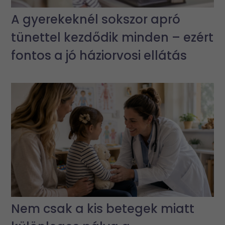
A gyerekeknél sokszor apró
tünettel kezdődik minden – ezért
fontos a jó háziorvosi ellátás
Nem csak a kis betegek miatt