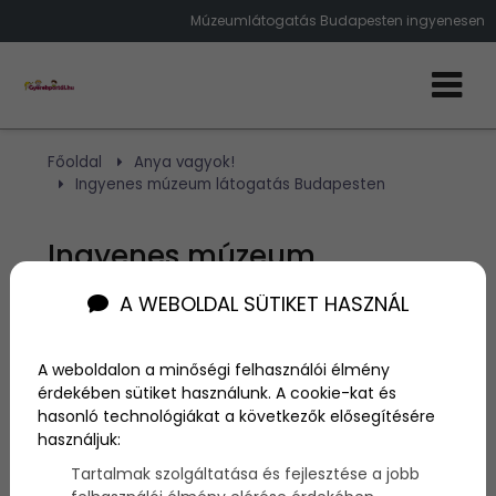
Múzeumlátogatás Budapesten ingyenesen
Főoldal
Anya vagyok!
Ingyenes múzeum látogatás Budapesten
Ingyenes múzeum
látogatás Budapesten
A WEBOLDAL SÜTIKET HASZNÁL
Szerző:
NA
A weboldalon a minőségi felhasználói élmény
2014. március 12.
érdekében sütiket használunk. A cookie-kat és
hasonló technológiákat a következők elősegítésére
használjuk:
A muzeális intézmények látogatóit megillető
Tartalmak szolgáltatása és fejlesztése a jobb
kedvezményekről szóló
194/2000. (XI.24.) kormány