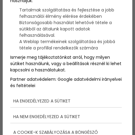
használjuk:
megteremtése sokféle tényezőtől függ, az
elrendezéstől kezdve a bútorok kiválasztásán át
Tartalmak szolgáltatása és fejlesztése a jobb
egészen az optimális hőmérséklet biztosításáig.
felhasználói élmény elérése érdekében
Nézzük meg, hogyan érheted el, hogy gyermeked
Biztonságosabb használat lehetővé tétele a
szobája ne csak szép, hanem funkcionális is legyen,
sütikből az általunk kapott adatok
különösen akkor, ha az egész évben megfelelő
felhasználásával.
klímát szeretnél biztosítani.
A Weblap termékeinek szolgáltatása és jobbá
tétele a profillal rendelkezők számára
Ismerje meg tájékoztatónkat arról, hogy milyen
sütiket használunk, vagy a beállítások résznél ki lehet
kapcsolni a használatukat.
Partner adatvédelem:
Google adatvédelmi irányelvei
és feltételei
HA ENGEDÉLYEZED A SÜTIKET
HA NEM ENGEDÉLYEZED A SÜTIKET
A COOKIE-K SZABÁLYOZÁSA A BÖNGÉSZŐ