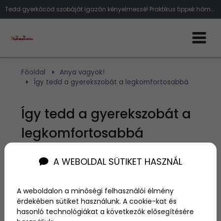
Tedd gyerkőcöd szobáját igazán kényelmessé! Praktikus tippek hőmérséklet-szabályozásra, bútorokra és a legjobb megoldásokra.
Főoldal
Anya vagyok!
Így tedd a gyerekszobát a legkomfortosabbá
Így tedd a gyerekszobát a
legkomfortosabbá
A WEBOLDAL SÜTIKET HASZNÁL
Szerző:
admin
2024. november 26.
A weboldalon a minőségi felhasználói élmény
A gyerekszoba kialakítása során nemcsak az
érdekében sütiket használunk. A cookie-kat és
esztétikai szempontok fontosak, hanem a praktikum
hasonló technológiákat a következők elősegítésére
és a kényelem is. Egy igazán komfortos gyerekszoba