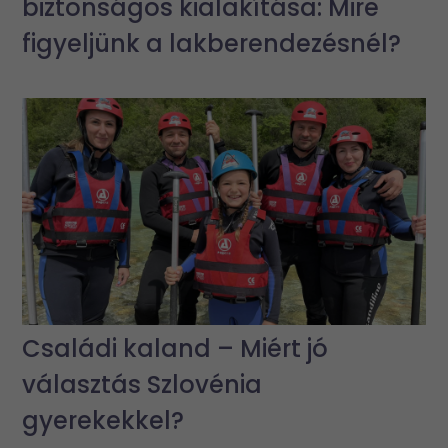
biztonságos kialakítása: Mire
figyeljünk a lakberendezésnél?
Családi kaland – Miért jó
választás Szlovénia
gyerekekkel?