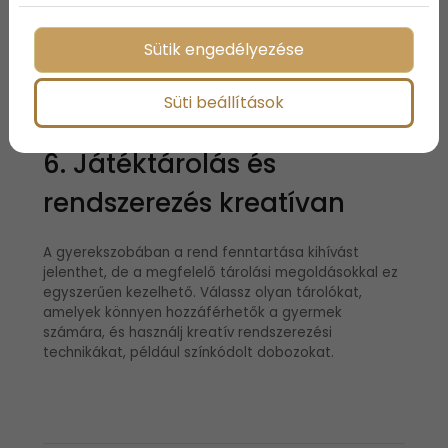
gyermek kedélyállapotára és kreativitására. Az
élénk, de nem túl harsány árnyalatok, mint a
pasztellszínek, harmonikus légkört teremtenek. A
Sütik engedélyezése
textíliák, például a szőnyegek, párnák és takarók
kiválasztásánál ügyelj a természetes, bőrbarát
Süti beállítások
anyagokra, amelyek könnyen tisztíthatók.
6. Játéktárolás és
rendszerezés kreatívan
A gyerekszobában a rend fenntartása kihívást
jelenthet, de a megfelelő tárolási megoldásokkal ez
egyszerűen kezelhető. Válassz olyan tárolókat,
amelyek könnyen hozzáférhetők a gyermek
számára, és használj kreatív rendszerezési
technikákat, például színkódolt dobozokat.