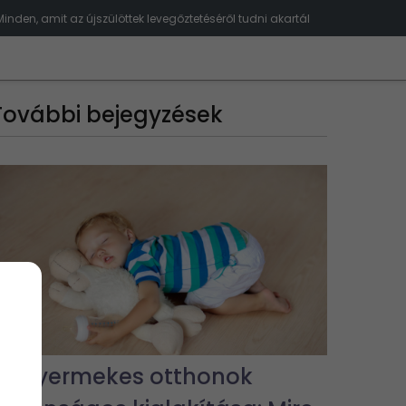
Minden, amit az újszülöttek levegőztetéséről tudni akartál
További bejegyzések
Kisgyermekes otthonok