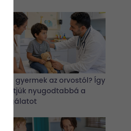
Fél a gyermek az orvostól? Így
tehetjük nyugodtabbá a
vizsgálatot