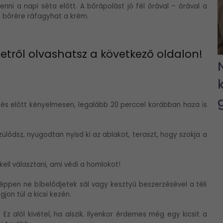
i a napi séta előtt. A bőrápolást jó fél órával – órával a
i bőrére ráfagyhat a krém.
özetről olvashatsz a következő oldalon!
és előtt kényelmesen, legalább 20 perccel korábban haza is
szülődsz, nyugodtan nyisd ki az ablakot, teraszt, hogy szokja a
kell választani, ami védi a homlokot!
éppen ne bíbelődjetek sál vagy kesztyű beszerzésével a téli
on túl a kicsi kezén.
 Ez alól kivétel, ha alszik. Ilyenkor érdemes még egy kicsit a