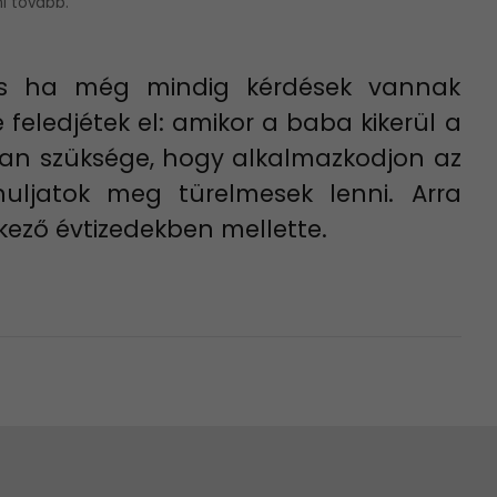
i tovább.
és ha még mindig kérdések vannak
 feledjétek el: amikor a baba kikerül a
van szüksége, hogy alkalmazkodjon az
nuljatok meg türelmesek lenni. Arra
kező évtizedekben mellette.