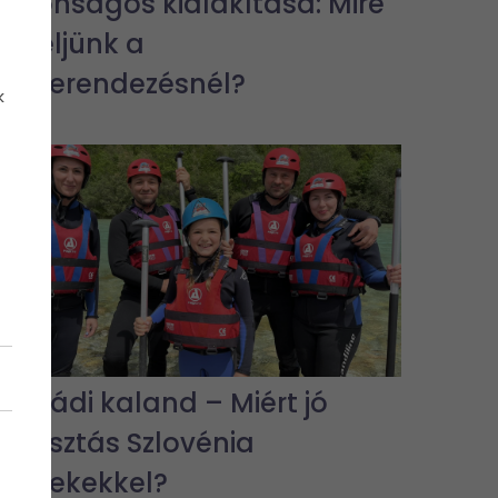
biztonságos kialakítása: Mire
figyeljünk a
lakberendezésnél?
k
Családi kaland – Miért jó
választás Szlovénia
gyerekekkel?