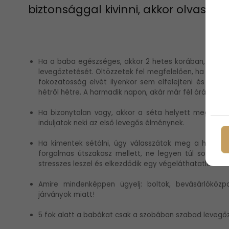
biztonsággal kivinni, akkor olvass t
Ha a baba egészséges, akkor 2 hetes korában, az időj
levegőztetését. Öltözzetek fel megfelelően, ha hideg v
fokozatosság elvét ilyenkor sem elfelejteni és egy k
hétről hétre. A harmadik napon, akár már fél órát is kint 
Ha bizonytalan vagy, akkor a séta helyett megteszi 
induljatok neki az első levegős élménynek.
Ha kimentek sétálni, úgy válasszátok meg a helyét 
forgalmas útszakasz mellett, ne legyen túl sok a jár
stresszes leszel és elkezdődik egy végeláthatatlan mó
Amire mindenképpen ügyelj: boltok, bevásárlókö
járványok miatt!
5 fok alatt a babákat csak a szobában szabad levegőzt