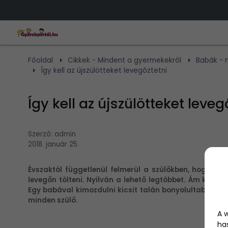
Főoldal
Cikkek - Mindent a gyermekekről
Babák - m
Így kell az újszülötteket levegőztetni
Így kell az újszülötteket leveg
Szerző:
admin
2018. január 25.
Évszaktól függetlenül felmerül a szülőkben, hogy vaj
levegőn tölteni. Nyilván a lehető legtöbbet. Ám kizáró
Egy babával kimozdulni kicsit talán bonyolultabbnak tű
minden szülő.
A 
ha