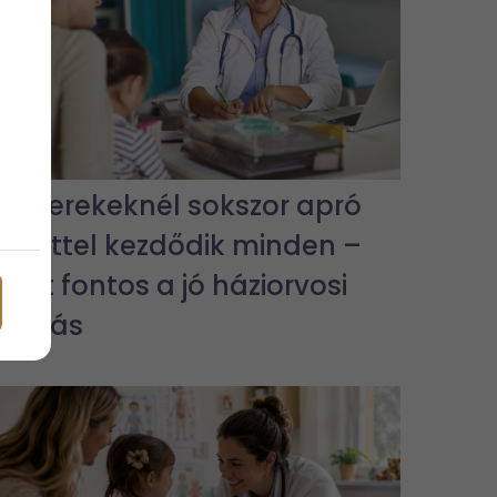
A gyerekeknél sokszor apró
tünettel kezdődik minden –
ezért fontos a jó háziorvosi
ellátás