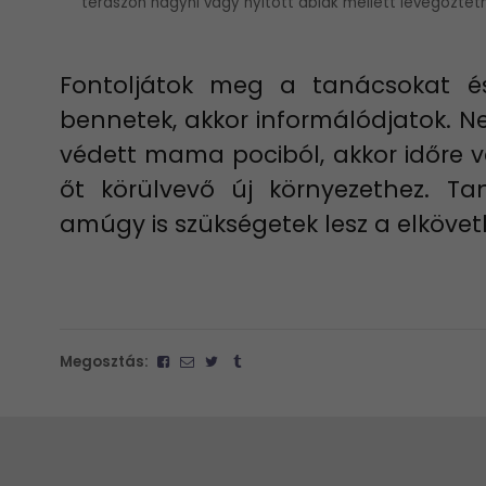
teraszon hagyni vagy nyitott ablak mellett levegőztetn
Fontoljátok meg a tanácsokat 
bennetek, akkor informálódjatok. Ne
védett mama pociból, akkor időre 
őt körülvevő új környezethez. Ta
amúgy is szükségetek lesz a elkövet
Megosztás: