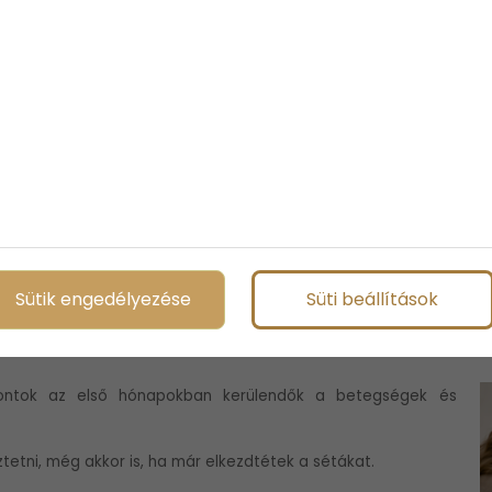
ovább a következő oldalon!
áráson kívül, már semmi olyan tényező nincs, ami gátolná a
an, akkor rétegesen, és induljatok neki a világnak. Érdemes a
ezdeti 10 perc sétáról növelni az időtartamot napról napra,
lehet a kicsikkel tölteni!
a terasz is. A fontos az, hogy nyugodt körülmények között
Sütik engedélyezése
Süti beállítások
és idejét, hogy az megfelelően nyugodt legyen: ne legyen
ókelő, a zaj. Ez feszültséget kelt a babákban, amitől te is
kuskerék.
zpontok az első hónapokban kerülendők a betegségek és
etni, még akkor is, ha már elkezdtétek a sétákat.