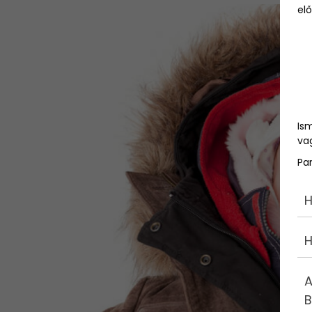
elő
Is
vag
Pa
H
H
A
B