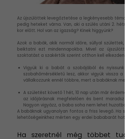
Az újszülöttek levegőztetése a legkényesebb téma. Van, a
pedig heteket várna. Van, aki a szülés utáni 2. hétre esk
kor előtt. Hol van az igazság? Kinek higgyünk?
Azok a babák, akik normál időre, súllyal születtek, mind
beiktatni ezt mindennapokba. Mivel az újszülöttek n
szoktatást a szakértők szerint otthon kell elkezdeni az a
Vigyük ki a babát a szobájából és nyissunk ablak
szobahőmérsékletű lesz, akkor vigyük vissza a kicsi
vállalkozzunk ennél többre, mert a babáknak meg kell 
A születést követő 1 hét, 10 nap után már érdemes úgy 
az időjárásnak megfelelően és bent maradsz vele a 
Nagyon vigyázz, a baba soha nem lehet huzatban!
A babáknak ugyanolyan fontos a friss levegő. Ha szere
lehetőségeinkhez mérten egy erdei bababarát hotelbe is
Ha szeretnél még többet tudni 