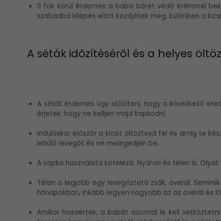
0 fok körül érdemes a baba bőrét védő krémmel bekenn
szabadba kilépés előtt kezdjétek meg, különben a kics
A séták időzítéséről és a helyes ölt
A sétát érdemes úgy időzíteni, hogy a következő etet
érjetek, hogy ne kelljen majd kapkodni.
Induláskor először a kicsit öltöztesd fel és amíg te ké
lehűlő levegőt és ne melegedjen be.
A sapka használata kötelező. Nyáron és télen is. Olyat 
Télen a legjobb egy levegőztető zsák, overál. Semmik
hónapokban, inkább legyen nagyobb az az overál és lógj
Amikor hazaértek, a babát azonnal le kell vetkőztetni.