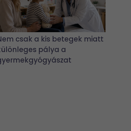
Nem csak a kis betegek miatt
különleges pálya a
gyermekgyógyászat