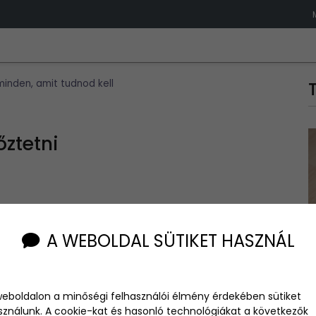
inden, amit tudnod kell
őztetni
on mikortól és mennyi időt érdemes a kisbabával a friss
A WEBOLDAL SÜTIKET HASZNÁL
lag az évszaknak megfelelő odafigyeléssel, felkészüléssel.
nik, de a pontos előkészületekkel könnyen teljesítheti ezt
weboldalon a minőségi felhasználói élmény érdekében sütiket
sználunk. A cookie-kat és hasonló technológiákat a következők