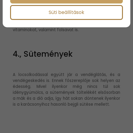
A tojás az élet és az újjászületés jelképeként kerül az
Süti beállítások
asztalokra mindenhol, és az egyik legfontosabb
fehérjeforrásunk is. Ezen kívül vitamintartalma is
jelentős, hiszen tartalmaz C-, A-, D-, E-, B-
vitaminokat, valamint folsavat is.
4., Sütemények
A locsolkodással együtt jár a vendéglátás, és a
vendégeskedés is. Ennek főszereplője sok helyen az
édesség. Mivel ilyenkor még nincs túl sok
idénygyümölcs, a sütemények töltelékét elsősorban
a mák és a dió adja, így hát sokan döntenek ilyenkor
is a karácsonyihoz hasonló bejgli sütése mellett.