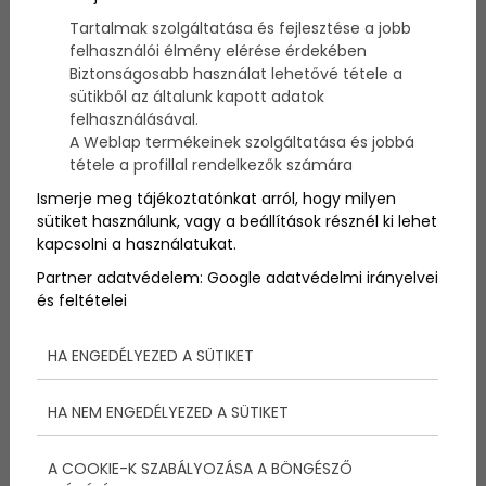
gyerekeknek, legyünk vidéken vagy a fővárosban.
Tartalmak szolgáltatása és fejlesztése a jobb
Lássuk, mi ilyenkor a szokás, és melyek a
felhasználói élmény elérése érdekében
legnépszerűbb húsvéti ételek!
Biztonságosabb használat lehetővé tétele a
sütikből az általunk kapott adatok
felhasználásával.
A Weblap termékeinek szolgáltatása és jobbá
tétele a profillal rendelkezők számára
Ismerje meg tájékoztatónkat arról, hogy milyen
sütiket használunk, vagy a beállítások résznél ki lehet
kapcsolni a használatukat.
Partner adatvédelem:
Google adatvédelmi irányelvei
és feltételei
HA ENGEDÉLYEZED A SÜTIKET
Ahány ház, annyi szokás – ezzel most nem mondtunk
HA NEM ENGEDÉLYEZED A SÜTIKET
újdonságot, azt hiszem. Ám vannak olyan
örökérvényű ételek, finomságok, melyek
A COOKIE-K SZABÁLYOZÁSA A BÖNGÉSZŐ
bármelyikünk asztalán megállják a helyüket, hiszen