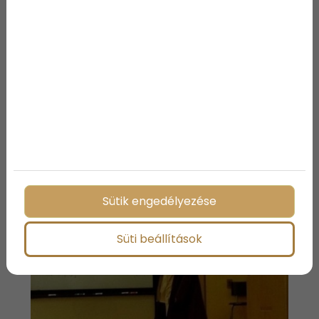
Igen, ez pontosan így történt. A tanár pedig –
demonstrálandó, hogy bizony ő is inkább aludna
még – pizsamában jött be megíratni a tesztet.
Képzelhetitek, mekkora sikere volt… :)
A fénykardos padawan esete legalább ugyanennyire
megmosolyogtató, főleg, ha beöltözve még órát is
próbál tartani...
Sütik engedélyezése
Süti beállítások