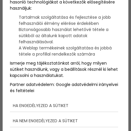
hasonló technológiákat a következők elősegítésére
Ha általános iskola, ha gimnázium, ha főiskola, egy
használjuk:
közös mindben: a tanárok milyensége, hozzállása
(vagy hozzá nem értése) meghatározó mindenki
Tartalmak szolgáltatása és fejlesztése a jobb
számára. Ha minden gyerek olyan jó humorú
felhasználói élmény elérése érdekében
tanároktól tanulhatna, mint az alább bemutatottak,
Biztonságosabb használat lehetővé tétele a
bizonyára imádnák a suliba járást!
sütikből az általunk kapott adatok
felhasználásával.
A Weblap termékeinek szolgáltatása és jobbá
tétele a profillal rendelkezők számára
Ismerje meg tájékoztatónkat arról, hogy milyen
sütiket használunk, vagy a beállítások résznél ki lehet
kapcsolni a használatukat.
Partner adatvédelem:
Google adatvédelmi irányelvei
és feltételei
HA ENGEDÉLYEZED A SÜTIKET
HA NEM ENGEDÉLYEZED A SÜTIKET
A képen szereplő férfi egy hihetetlenül kedves