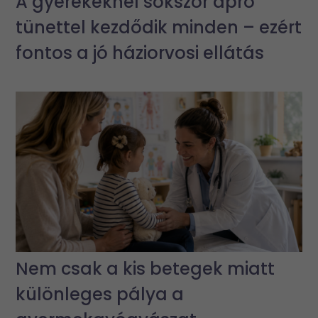
A gyerekeknél sokszor apró
tünettel kezdődik minden – ezért
fontos a jó háziorvosi ellátás
Nem csak a kis betegek miatt
különleges pálya a