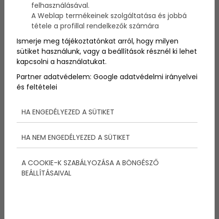
Minden nőnek bocsánatkéréssel tartozom. Különösen
felhasználásával.
a gyesen lévő nőknek.Sok férfihoz hasonlóan azt
A Weblap termékeinek szolgáltatása és jobbá
gondoltam a gyesen lévő anyukákról, hogy vagy
tétele a profillal rendelkezők számára
csak úgy matatnak összevissza a lakásban, vagy
Ismerje meg tájékoztatónkat arról, hogy milyen
egész nap ülnek a tévé előtt. Pár éve gyakran
sütiket használunk, vagy a beállítások résznél ki lehet
felhúztam magam, amikor arra mentem haza a
kapcsolni a használatukat.
munkából, hogy a feleségem nem végzett el valamit
napközben. Többször is abba a bűnbe estem, hogy
Partner adatvédelem:
Google adatvédelmi irányelvei
arra gondoltam: klassz lehet egész nap a tévét
és feltételei
bámulni.
HA ENGEDÉLYEZED A SÜTIKET
HA NEM ENGEDÉLYEZED A SÜTIKET
A COOKIE-K SZABÁLYOZÁSA A BÖNGÉSZŐ
BEÁLLÍTÁSAIVAL