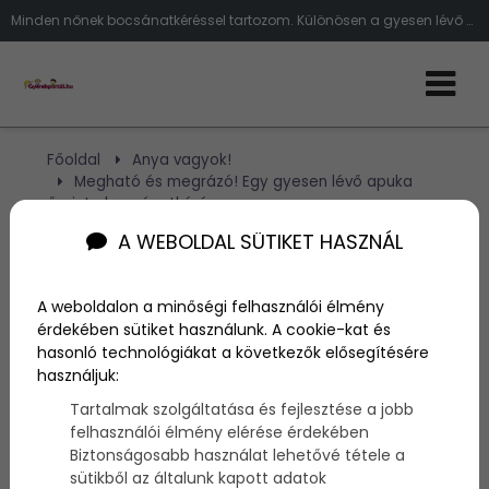
Minden nőnek bocsánatkéréssel tartozom. Különösen a gyesen lévő nőknek.Sok férfihoz hasonlóan azt gondoltam a gyesen lévő anyuká
Főoldal
Anya vagyok!
Megható és megrázó! Egy gyesen lévő apuka
őszinte bocsánatkérése
A WEBOLDAL SÜTIKET HASZNÁL
Megható és megrázó! Egy
A weboldalon a minőségi felhasználói élmény
gyesen lévő apuka őszinte
érdekében sütiket használunk. A cookie-kat és
bocsánatkérése
hasonló technológiákat a következők elősegítésére
használjuk:
Tartalmak szolgáltatása és fejlesztése a jobb
Szerző:
admin
felhasználói élmény elérése érdekében
2014. szeptember 24.
Biztonságosabb használat lehetővé tétele a
sütikből az általunk kapott adatok