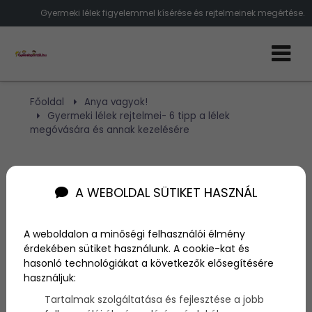
Gyermeki lélek figyelemmel kísérése és rejtelmeinek megértése.
Főoldal
Anya vagyok!
Gyermeki lélek rejtelmei- 6 tipp a lélek
megóvására és annak kezelésére
Gyermeki lélek rejtelmei- 6
A WEBOLDAL SÜTIKET HASZNÁL
tipp a lélek megóvására és
annak kezelésére
A weboldalon a minőségi felhasználói élmény
érdekében sütiket használunk. A cookie-kat és
hasonló technológiákat a következők elősegítésére
Szerző:
admin
használjuk:
2022. október 20.
Tartalmak szolgáltatása és fejlesztése a jobb