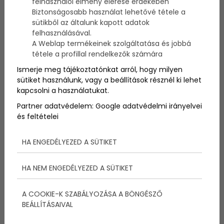
felhasználói élmény elérése érdekében
Sokan azt gondoljuk, hogy a gyermekek lelki világa
Biztonságosabb használat lehetővé tétele a
fele akkora, mint a miénk és képesek vagyunk
sütikből az általunk kapott adatok
elbagatellizálni a gyermekek lelki gondjait. Ez nagyon
felhasználásával.
nagy hiba részünkről, ugyanis senki más nem
A Weblap termékeinek szolgáltatása és jobbá
ismerheti őket annyira, mint mi magunk. Miért lenne
tétele a profillal rendelkezők számára
az ő kicsiny lelkük kevesebb a miénknél? Azért mert
még kicsik? Téves gondolatok cikáznak át emberek
Ismerje meg tájékoztatónkat arról, hogy milyen
százainak az agyán, amikor erről a témáról van szó.
sütiket használunk, vagy a beállítások résznél ki lehet
A kis gyermek, mint mi lélekkel rendelkezik ezért neki
kapcsolni a használatukat.
is sérül a lelke, amikor valami negatív élményben lesz
része. Nagyon rossz módszer, ha semmibe vesszük a
Partner adatvédelem:
Google adatvédelmi irányelvei
lelki fájdalmaikat és mintsem törődve tovább lépünk
és feltételei
rajtuk. Segítsünk nekik túllépni!
HA ENGEDÉLYEZED A SÜTIKET
HA NEM ENGEDÉLYEZED A SÜTIKET
A COOKIE-K SZABÁLYOZÁSA A BÖNGÉSZŐ
BEÁLLÍTÁSAIVAL