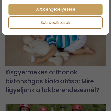
Sütik engedélyezése
Süti beállítások
Kisgyermekes otthonok
biztonságos kialakítása: Mire
figyeljünk a lakberendezésnél?