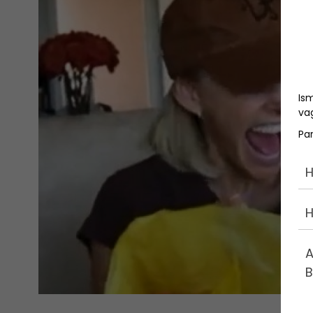
Is
vag
Pa
H
H
A
B