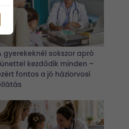
A gyerekeknél sokszor apró
tünettel kezdődik minden –
ezért fontos a jó háziorvosi
ellátás