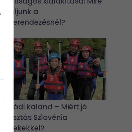
biztonságos kialakítása: Mire
figyeljünk a
k
lakberendezésnél?
Családi kaland – Miért jó
választás Szlovénia
gyerekekkel?