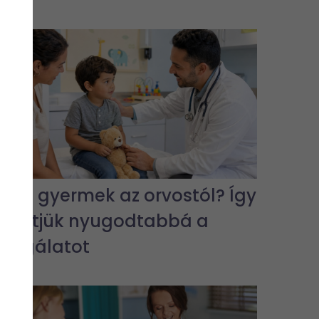
Fél a gyermek az orvostól? Így
tehetjük nyugodtabbá a
vizsgálatot