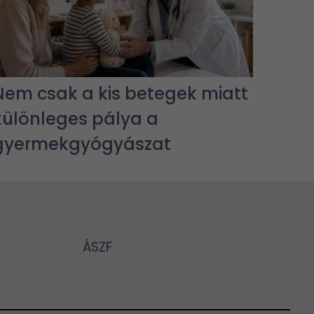
Nem csak a kis betegek miatt
különleges pálya a
gyermekgyógyászat
ÁSZF