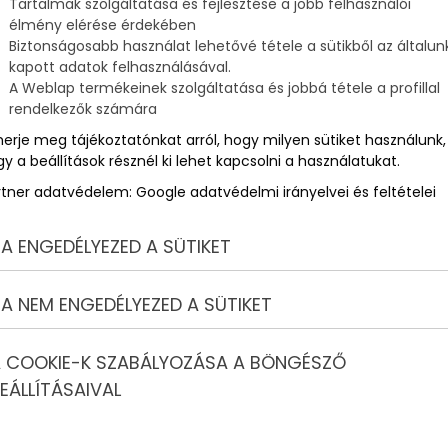
Tartalmak szolgáltatása és fejlesztése a jobb felhasználói
élmény elérése érdekében
Biztonságosabb használat lehetővé tétele a sütikből az általun
kapott adatok felhasználásával.
A Weblap termékeinek szolgáltatása és jobbá tétele a profillal
rendelkezők számára
merje meg tájékoztatónkat arról, hogy milyen sütiket használunk,
y a beállítások résznél ki lehet kapcsolni a használatukat.
rtner adatvédelem:
Google adatvédelmi irányelvei és feltételei
A ENGEDÉLYEZED A SÜTIKET
A NEM ENGEDÉLYEZED A SÜTIKET
 COOKIE-K SZABÁLYOZÁSA A BÖNGÉSZŐ
EÁLLÍTÁSAIVAL