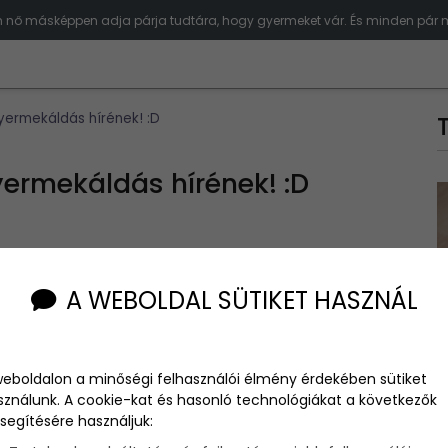
 nő másképpen adja párja tudtára, hogy gyermeket vár. És minden pár m
yermekáldás hírének! :D
yermekáldás hírének! :D
A WEBOLDAL SÜTIKET HASZNÁL
ket vár. És minden pár másképp adja a nagyszülők
 legőrültebb reakciókat láthatjátok. Van aki majd kiugrik a
írt...
weboldalon a minőségi felhasználói élmény érdekében sütiket
sználunk. A cookie-kat és hasonló technológiákat a következők
segítésére használjuk: