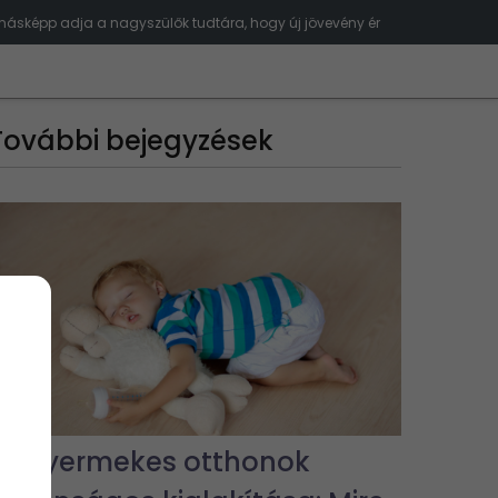
ásképp adja a nagyszülők tudtára, hogy új jövevény ér
További bejegyzések
Kisgyermekes otthonok