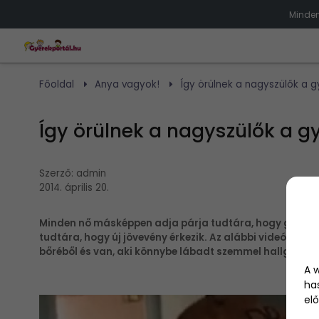
Minden
Főoldal
Anya vagyok!
Így örülnek a nagyszülők a g
Így örülnek a nagyszülők a g
Szerző:
admin
2014. április 20.
Minden nő másképpen adja párja tudtára, hogy gyerme
tudtára, hogy új jövevény érkezik. Az alábbi videóban a
bőréből és van, aki könnybe lábadt szemmel hallgatja a h
A 
ha
elő