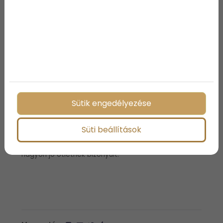
A doboz segítette a friss anyukák dolgát, képesek
voltak megfelelő módon gondoskodni a
csecsemőkről, ráadásul jóval megnőtt azon
várandós nők száma, akik elmentek az orvoshoz.
Az 1930-as években Finnország a szegényebb
államok közé tartozott és a csecsemők halálozási
aránya is eléggé magas volt, 1000 újszülöttből
ugyanis 65 halt meg. Szerencsére ezek a számok
nagyon sokat javultak az évek során. A nemzeti
Sütik engedélyezése
egészségbiztosítási csomag nagyban hozzájárult
ahhoz, hogy a számok normálisabbak legyenek,
mára már az anyaság jelképévé vált a doboz és
Süti beállítások
annak tartalma. A sok-sok éves múltra visszatekintő
dobozka egyesítette az nők közötti generációkat is,
nagyon jó ötletnek bizonyult.