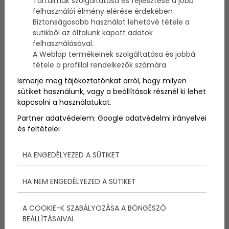
Tartalmak szolgáltatása és fejlesztése a jobb
pedig ágyként is lehetett használni. Sokak szerint ez
felhasználói élmény elérése érdekében
segített elérni Finnországban azt, hogy itt legyen a
Biztonságosabb használat lehetővé tétele a
legkisebb a csecsemők halálozási aránya. Lehet nem
sütikből az általunk kapott adatok
lenne rossz, ha számos országban bevezetnék ezt a
felhasználásával.
hagyományt.
A Weblap termékeinek szolgáltatása és jobbá
tétele a profillal rendelkezők számára
Ismerje meg tájékoztatónkat arról, hogy milyen
sütiket használunk, vagy a beállítások résznél ki lehet
kapcsolni a használatukat.
Partner adatvédelem:
Google adatvédelmi irányelvei
és feltételei
HA ENGEDÉLYEZED A SÜTIKET
HA NEM ENGEDÉLYEZED A SÜTIKET
Ez a hagyomány az 1930-as évekre nyúlik vissza,
A COOKIE-K SZABÁLYOZÁSA A BÖNGÉSZŐ
ekkor tervezték ugyanis azt, hogy az összes újszülött
BEÁLLÍTÁSAIVAL
kisgyermek Finnországban egyenlő módon kezdje az