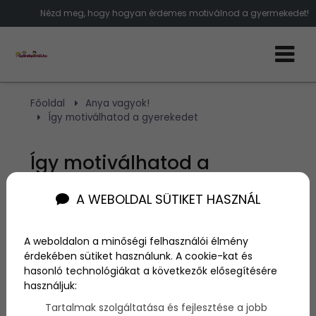
Nézd meg, hogy hogyan érdemes motiválnod a gyermekedet!
Főoldal
Anya vagyok!
Így motiválhatod a gyerekedet
Így motiválhatod a
gyerekedet
A WEBOLDAL SÜTIKET HASZNÁL
Szerző:
admin
A weboldalon a minőségi felhasználói élmény
2018. október 10.
érdekében sütiket használunk. A cookie-kat és
hasonló technológiákat a következők elősegítésére
Vannak olyan dolgok, mint a házimunka, a tanulás,
használjuk:
amit nem végeznek mindig nagy kedvvel a
Tartalmak szolgáltatása és fejlesztése a jobb
gyermeke. De mik azok a trükkök, amikkel egy kicsit