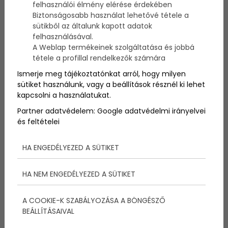
felhasználói élmény elérése érdekében
motiválni tudjuk a gyerekeket? A következőkben
Biztonságosabb használat lehetővé tétele a
ennek járunk utána!
sütikből az általunk kapott adatok
felhasználásával.
A Weblap termékeinek szolgáltatása és jobbá
tétele a profillal rendelkezők számára
Ismerje meg tájékoztatónkat arról, hogy milyen
sütiket használunk, vagy a beállítások résznél ki lehet
kapcsolni a használatukat.
Partner adatvédelem:
Google adatvédelmi irányelvei
és feltételei
HA ENGEDÉLYEZED A SÜTIKET
Tudjuk, hogy a motiváció már kiskorban nagyon
HA NEM ENGEDÉLYEZED A SÜTIKET
fontos, hiszen nem biztos, hogy a gyermekeknek
olyan egyszerű tanulniuk hétvégén, vagy éppen
A COOKIE-K SZABÁLYOZÁSA A BÖNGÉSZŐ
rendet rakniuk a szobájukban. Ahhoz, hogy rávedd őt
BEÁLLÍTÁSAIVAL
a tanulásra, vagy a házimunkára, érdemes
motiválnod valahogy. A következőkben mutatunk