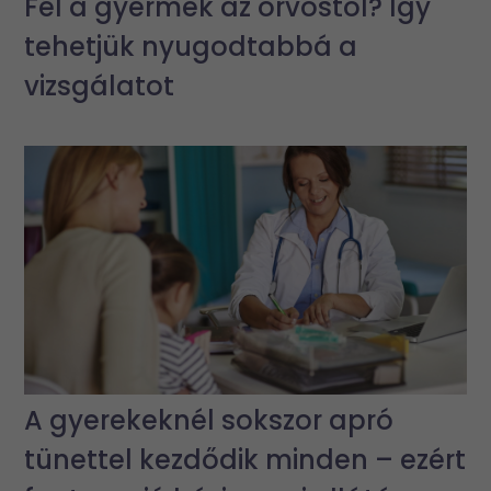
Fél a gyermek az orvostól? Így
tehetjük nyugodtabbá a
vizsgálatot
A gyerekeknél sokszor apró
tünettel kezdődik minden – ezért