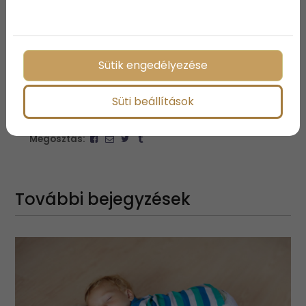
Lehet, hogy a gyermekednek szüksége van egy kis
motivációra, azonban nem szabad csak arra
koncentrálnod, hogy mindig, mindenben ő legyen a
legjobb!
Sütik engedélyezése
Süti beállítások
Megosztás:
További bejegyzések