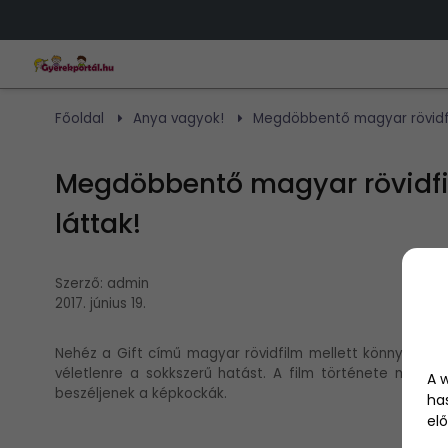
Főoldal
Anya vagyok!
Megdöbbentő magyar rövidfil
Megdöbbentő magyar rövidfil
láttak!
Szerző:
admin
2017. június 19.
Nehéz a Gift című magyar rövidfilm mellett könnyek és
véletlenre a sokkszerű hatást. A film története mind
A 
beszéljenek a képkockák.
ha
elő