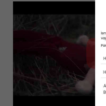
Is
vag
Pa
H
H
A
B