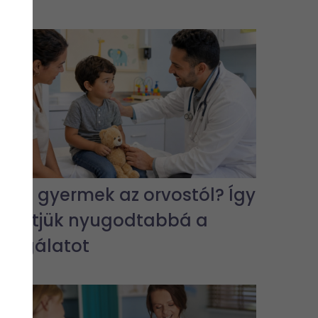
Fél a gyermek az orvostól? Így
tehetjük nyugodtabbá a
vizsgálatot