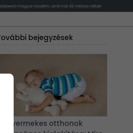
öbbentő magyar rövidfilm, amit már 36 millióan láttak!
További bejegyzések
Kisgyermekes otthonok