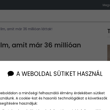
Megd
m, amit már 36 millióan láttak!
m, amit már 36 millióan
A WEBOLDAL SÜTIKET HASZNÁL
 mély megdöbbenés nélkül elmenni. Az alkotók nem bízták a
ennapos és talán pont emiatt megrázó, de a szavak helyett
weboldalon a minőségi felhasználói élmény érdekében sütiket
sználunk. A cookie-kat és hasonló technológiákat a következők
segítésére használjuk: