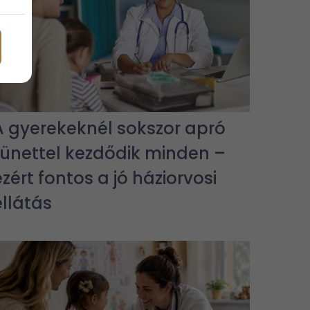
A gyerekeknél sokszor apró
tünettel kezdődik minden –
ezért fontos a jó háziorvosi
ellátás