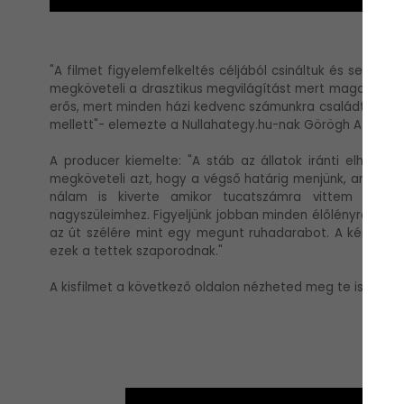
"A filmet figyelemfelkeltés céljából csináltuk és semmi
megköveteli a drasztikus megvilágítást mert maga a tett 
erős, mert minden házi kedvenc számunkra családtag, ak
mellett"- elemezte a Nullahategy.hu-nak Görögh Attila, a 
A producer kiemelte: "A stáb az állatok iránti elhivato
megköveteli azt, hogy a végső határig menjünk, ami még b
nálam is kiverte amikor tucatszámra vittem haza
nagyszüleimhez. Figyeljünk jobban minden élőlényre, mer
az út szélére mint egy megunt ruhadarabot. A kérdés p
ezek a tettek szaporodnak."
A kisfilmet a következő oldalon nézheted meg te is!