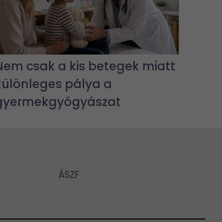
Nem csak a kis betegek miatt
különleges pálya a
gyermekgyógyászat
ÁSZF