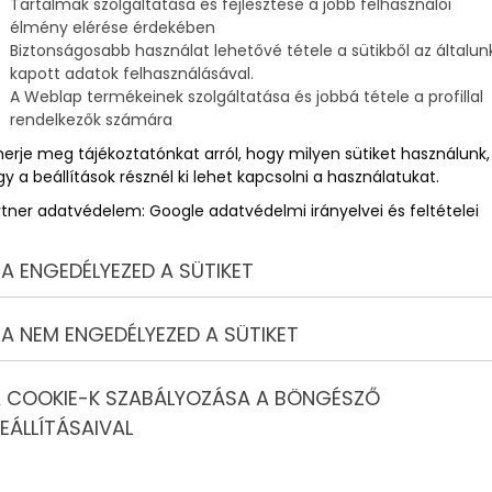
Tartalmak szolgáltatása és fejlesztése a jobb felhasználói
élmény elérése érdekében
Biztonságosabb használat lehetővé tétele a sütikből az általun
kapott adatok felhasználásával.
A Weblap termékeinek szolgáltatása és jobbá tétele a profillal
rendelkezők számára
merje meg tájékoztatónkat arról, hogy milyen sütiket használunk,
y a beállítások résznél ki lehet kapcsolni a használatukat.
rtner adatvédelem:
Google adatvédelmi irányelvei és feltételei
A ENGEDÉLYEZED A SÜTIKET
A NEM ENGEDÉLYEZED A SÜTIKET
 COOKIE-K SZABÁLYOZÁSA A BÖNGÉSZŐ
EÁLLÍTÁSAIVAL