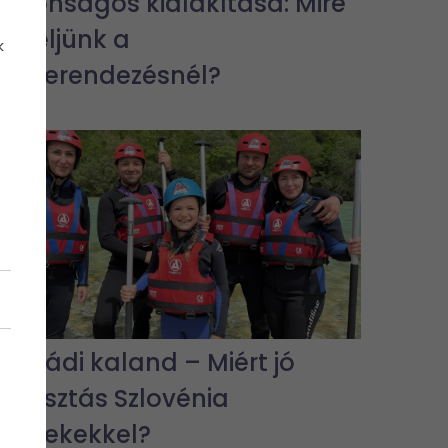
biztonságos kialakítása: Mire
figyeljünk a
k
lakberendezésnél?
Családi kaland – Miért jó
választás Szlovénia
gyerekekkel?