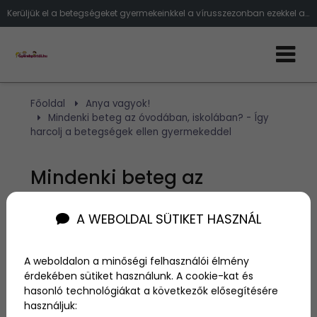
Kerüljük el a betegségeket gyermekeinkkel a vírusszezonban ezekkel a tippekkel
Főoldal
Anya vagyok!
Mindenki beteg az óvodában, iskolában? - Így
harcolj a betegségek ellen gyermekeddel
Mindenki beteg az
óvodában, iskolában? -
A WEBOLDAL SÜTIKET HASZNÁL
Így harcolj a betegségek
ellen gyermekeddel
A weboldalon a minőségi felhasználói élmény
érdekében sütiket használunk. A cookie-kat és
hasonló technológiákat a következők elősegítésére
Szerző:
admin
használjuk:
2024. február 22.