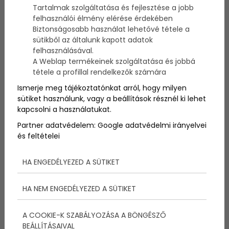
Tartalmak szolgáltatása és fejlesztése a jobb
felhasználói élmény elérése érdekében
Február hónapban, amikor a vírusszezon tetőzik,
Biztonságosabb használat lehetővé tétele a
szülőként gyakran állunk szemben a kihívással:
sütikből az általunk kapott adatok
hogyan óvjuk meg gyermekünket a megfázástól,
felhasználásával.
influenzától és egyéb betegségektől. Az óvodák és
A Weblap termékeinek szolgáltatása és jobbá
iskolák, ahol a gyerekek szorosan érintkeznek
tétele a profillal rendelkezők számára
egymással, különösen kedvező környezetet
biztosítanak a kórokozók terjedéséhez. Itt van
Ismerje meg tájékoztatónkat arról, hogy milyen
néhány tipp, amivel hatékonyan harcolhatsz a
sütiket használunk, vagy a beállítások résznél ki lehet
betegségek ellen.
kapcsolni a használatukat.
Partner adatvédelem:
Google adatvédelmi irányelvei
és feltételei
HA ENGEDÉLYEZED A SÜTIKET
HA NEM ENGEDÉLYEZED A SÜTIKET
A COOKIE-K SZABÁLYOZÁSA A BÖNGÉSZŐ
BEÁLLÍTÁSAIVAL