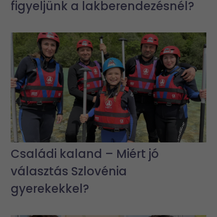
figyeljünk a lakberendezésnél?
Családi kaland – Miért jó
választás Szlovénia
gyerekekkel?