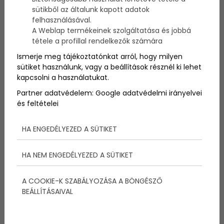
egy nekik tetsző dal szövegét.
sütikből az általunk kapott adatok
felhasználásával.
A Weblap termékeinek szolgáltatása és jobbá
tétele a profillal rendelkezők számára
Ismerje meg tájékoztatónkat arról, hogy milyen
sütiket használunk, vagy a beállítások résznél ki lehet
kapcsolni a használatukat.
Partner adatvédelem:
Google adatvédelmi irányelvei
és feltételei
HA ENGEDÉLYEZED A SÜTIKET
HA NEM ENGEDÉLYEZED A SÜTIKET
A
dalok, amelyeket éneklünk nekik, már egészen kicsi
korukban feldobják őket. Egyszerűen imádják, hallana
A COOKIE-K SZABÁLYOZÁSA A BÖNGÉSZŐ
az anyukájuk hangját. Boldoggá teszi
BEÁLLÍTÁSAIVAL
őket. (Emlékszem, amikor még egészen pici babák
voltak, napi rutin volt nálunk, hogy énekeltem nekik.
Legtöbbször még táncoltam is hozzá, s ez nagyon