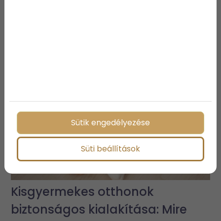
További bejegyzések
Sütik engedélyezése
Süti beállítások
Kisgyermekes otthonok
biztonságos kialakítása: Mire