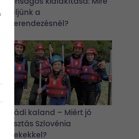
biztonságos kialakítása: Mire
figyeljünk a
k
lakberendezésnél?
Családi kaland – Miért jó
választás Szlovénia
gyerekekkel?