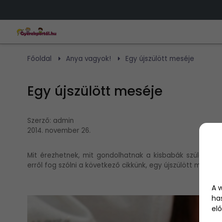
Főoldal
Anya vagyok!
Egy újszülött meséje
Egy újszülött meséje
Szerző:
admin
2014. november 26.
Mit érezhetnek, mit gondolhatnak a kisbabák születés e
erről fog szólni a következő cikkünk, egy újszülött meséje
A 
ha
elő