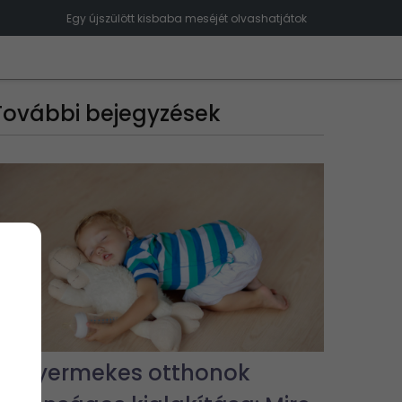
Egy újszülött kisbaba meséjét olvashatjátok
További bejegyzések
Kisgyermekes otthonok