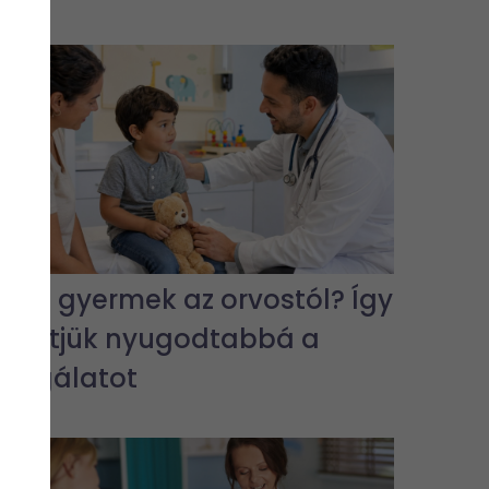
Fél a gyermek az orvostól? Így
tehetjük nyugodtabbá a
vizsgálatot