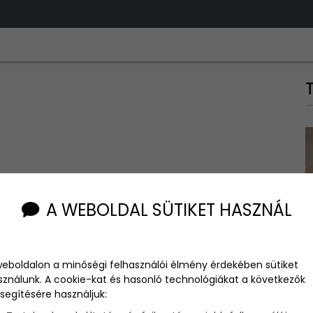
A WEBOLDAL SÜTIKET HASZNÁL
lőtt, és születés után? Most megtudhatja mindenki, ugyanis
, nagyon aranyos :)
weboldalon a minőségi felhasználói élmény érdekében sütiket
sználunk. A cookie-kat és hasonló technológiákat a következők
segítésére használjuk: