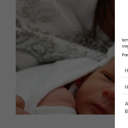
Is
vag
Pa
H
H
A
B