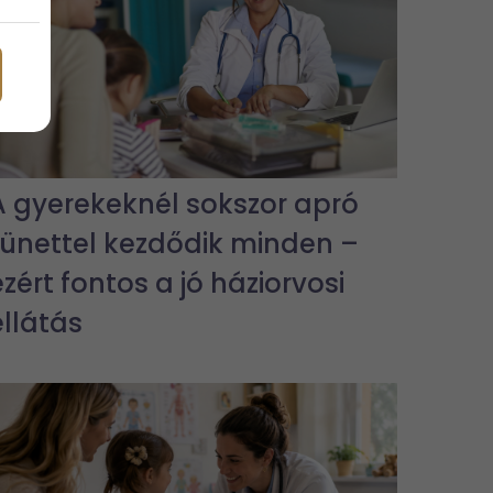
A gyerekeknél sokszor apró
tünettel kezdődik minden –
ezért fontos a jó háziorvosi
ellátás