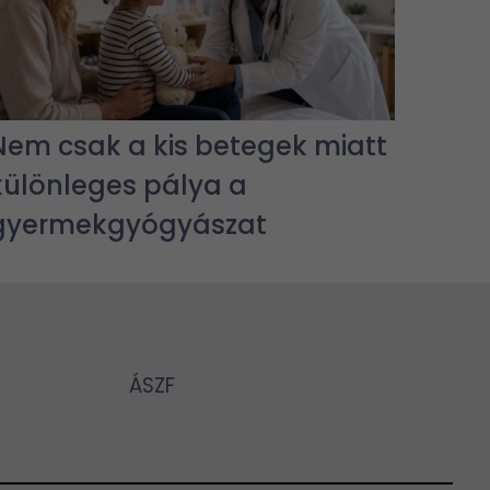
Nem csak a kis betegek miatt
különleges pálya a
gyermekgyógyászat
ÁSZF