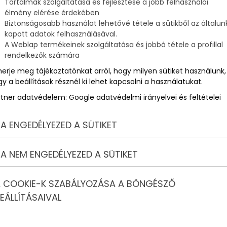
Tartalmak szolgáltatása és fejlesztése a jobb felhasználói
élmény elérése érdekében
Biztonságosabb használat lehetővé tétele a sütikből az általun
kapott adatok felhasználásával.
A Weblap termékeinek szolgáltatása és jobbá tétele a profillal
rendelkezők számára
merje meg tájékoztatónkat arról, hogy milyen sütiket használunk,
y a beállítások résznél ki lehet kapcsolni a használatukat.
rtner adatvédelem:
Google adatvédelmi irányelvei és feltételei
A ENGEDÉLYEZED A SÜTIKET
A NEM ENGEDÉLYEZED A SÜTIKET
 COOKIE-K SZABÁLYOZÁSA A BÖNGÉSZŐ
EÁLLÍTÁSAIVAL