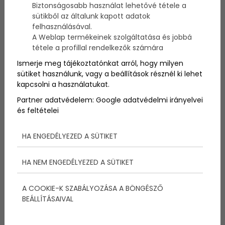
Biztonságosabb használat lehetővé tétele a
háziállattal művelnek valami szerintük vicceset.
sütikből az általunk kapott adatok
Bemutatunk néhány szülők által megörökített fotót.
felhasználásával.
A Weblap termékeinek szolgáltatása és jobbá
tétele a profillal rendelkezők számára
Ismerje meg tájékoztatónkat arról, hogy milyen
sütiket használunk, vagy a beállítások résznél ki lehet
kapcsolni a használatukat.
Partner adatvédelem:
Google adatvédelmi irányelvei
és feltételei
HA ENGEDÉLYEZED A SÜTIKET
HA NEM ENGEDÉLYEZED A SÜTIKET
A COOKIE-K SZABÁLYOZÁSA A BÖNGÉSZŐ
BEÁLLÍTÁSAIVAL
Az biztos, hogy néha kötél-idegek kellenének
a gyerek-csínyekhez!