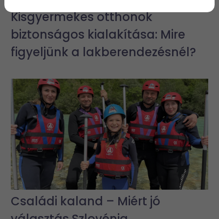
Kisgyermekes otthonok
biztonságos kialakítása: Mire
figyeljünk a lakberendezésnél?
Családi kaland – Miért jó
választás Szlovénia