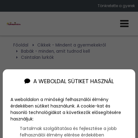
Tönkretette a gyerek
Főoldal
Cikkek - Mindent a gyermekekről
Babák - minden, amit tudnod kell
Csintalan lurkók
Csintalan lurkók
A WEBOLDAL SÜTIKET HASZNÁL
Szerző:
NA
A weboldalon a minőségi felhasználói élmény
2014. március 23.
érdekében sütiket használunk. A cookie-kat és
hasonló technológiákat a következők elősegítésére
Szinte minden szülő találkozott már olyan esettel,
használjuk:
amikor legszívesebben üvöltött volna (vagy kiabált
Tartalmak szolgáltatása és fejlesztése a jobb
is) idegességében. Amikor fontos és drága
felhasználói élmény elérése érdekében
tárgyakat a gyerekek tönkretesznek, vagy épp a