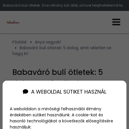
Babaváró buli ötletek. Íme néhány tuti ötlet, amivel felejthetetlenné teheted ezt a napot a kismama számára!
Főoldal
Anya vagyok!
Babaváró buli ötletek: 5 dolog, amit véletlen se
hagyj ki!
Babaváró buli ötletek: 5
dolog, amit véletlen se
A WEBOLDAL SÜTIKET HASZNÁL
hagyj ki!
A weboldalon a minőségi felhasználói élmény
Szerző:
admin
érdekében sütiket használunk. A cookie-kat és
2022. szeptember 29.
hasonló technológiákat a következők elősegítésére
használjuk: