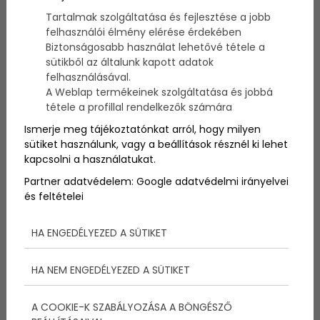
Babaváró bulit szervezel várandós barátnődnek? Íme
Tartalmak szolgáltatása és fejlesztése a jobb
néhány tuti ötlet, amivel felejthetetlenné teheted
felhasználói élmény elérése érdekében
ezt a napot a kismama számára!
Biztonságosabb használat lehetővé tétele a
sütikből az általunk kapott adatok
felhasználásával.
A Weblap termékeinek szolgáltatása és jobbá
tétele a profillal rendelkezők számára
Ismerje meg tájékoztatónkat arról, hogy milyen
sütiket használunk, vagy a beállítások résznél ki lehet
kapcsolni a használatukat.
Partner adatvédelem:
Google adatvédelmi irányelvei
és feltételei
HA ENGEDÉLYEZED A SÜTIKET
A babaváró bulik rendezés mára hazánkban is egyre
népszerűbbé válik. A legjobb barátnők, esetleg
HA NEM ENGEDÉLYEZED A SÜTIKET
rokonok gyűlnek össze ilyenkor ünnepelve a
kismamát és a baba közelgő érkezését, amely
A COOKIE-K SZABÁLYOZÁSA A BÖNGÉSZŐ
alkalom kiváló lehetőséget tartogat a babás dolgok