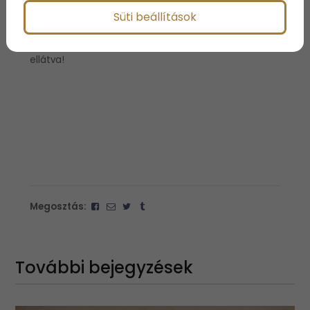
Süti beállítások
Nagyon fontos hogy figyelembe vedd, itt még
újszülött baby-nek vásárolsz ajándékot: minden
esetben ügyelj rá, hogy baby-safe jelzéssel legyen
ellátva!
Megosztás:
További bejegyzések