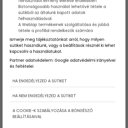
felhasználói élmény elérése érdekében
Biztonságosabb használat lehetővé tétele a
Hogyan kell megfelelően ápolni a babák bőrét?
sütikből az általunk kapott adatok
Melyek a legjobb testápolási termékek, melyek a
felhasználásával.
kicsik számára a legideálisabbak? Három
A Weblap termékeinek szolgáltatása és jobbá
gyakorló anyukát kértünk fel egy 2 hónapos
tétele a profillal rendelkezők számára
tesztelésre. A végeredmény megdöbbentő lett.
Mindhárman egybehangzóan nyilatkozták
Ismerje meg tájékoztatónkat arról, hogy milyen
ugyanazt, ugyanazokról a termékekről.
sütiket használunk, vagy a beállítások résznél ki lehet
kapcsolni a használatukat.
Partner adatvédelem:
Google adatvédelmi irányelvei
és feltételei
HA ENGEDÉLYEZED A SÜTIKET
HA NEM ENGEDÉLYEZED A SÜTIKET
A COOKIE-K SZABÁLYOZÁSA A BÖNGÉSZŐ
BEÁLLÍTÁSAIVAL