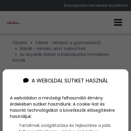
Babaápolási termékeket teszteltünk!
Főoldal
Cikkek - Mindent a gyermekekről
Babák - minden, amit tudnod kell
Az anyukák ebben a babaápolási termékben
bíznak
Az anyukák ebben a
A WEBOLDAL SÜTIKET HASZNÁL
babaápolási termékben
A weboldalon a minőségi felhasználói élmény
bíznak
érdekében sütiket használunk. A cookie-kat és
hasonló technológiákat a következők elősegítésére
használjuk:
Szerző:
admin
Tartalmak szolgáltatása és fejlesztése a jobb
2018. január 25.