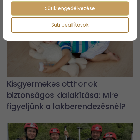
Sütik engedélyezése
Süti beállítások
Kisgyermekes otthonok
biztonságos kialakítása: Mire
figyeljünk a lakberendezésnél?