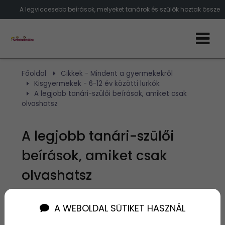
A legviccesebb beírások, melyeket tanárok és szülők hoztak össze
Főoldal
Cikkek - Mindent a gyermekekről
Kisgyermekek - 6-12 év közötti lurkók
A legjobb tanári-szülői beírások, amiket csak
olvashatsz
A legjobb tanári-szülői
beírások, amiket csak
olvashatsz
Szerző:
admin
A WEBOLDAL SÜTIKET HASZNÁL
2016. április 5.