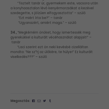
“Tisztelt tanár úr, gyermekem este, vacsora után
a konyhaasztalon lévő kenyérmorzsákat a kezével
szedegette, s jóízűen elfogyasztotta” – szülő
“Ezt miért írta be?” – tanár
“Ugyanazért, amiért maga.” – szülő
34.,
“Megkérném önöket, hogy ismertessék meg
gyerekükkel a kulturált vécéhasználat alapjait!” –
tanár
“Laci szerint ezt ön neki kevésbé cizelláltan
mondta: “Ne sz*rj az ülőkére, te hülye!” Ez kulturált
viselkedés???” – szülő
Megosztás: