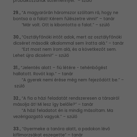
próbálkozzanak süteménnyel.” – szülő
29.,
“A magyarórán háromszor szóltam rá, hogy ne
bontsa a a falat! Kérem fülészetre vinni!” – tanár
“Már volt. Ott is kibontotta a falat.” – szülő
30.,
“Osztályfőnöki intőt adok, mert az osztályfőnöki
dicséret második alkalommal sem íratta alá.” – tanár
“Ezt most nem írom alá, és a következőt sem.
Lehet újra dicsérni!” – szülő
31.,
“Jelentés alatt – fiú létére - tehénbőgést
hallatott. Rovót kap.” – tanár
“A gyerek nemi érése még nem fejeződött be.” –
szülő
32.,
“A fia a házi feladatát rendszeresen a társairól
másolja át! Mi lesz így belőle?” – tanár
“A házi feladatot én is mindig másoltam. Ma
vezérigazgató vagyok.” – szülő
33.,
“Gyermeke a tanóra alatt, a padokon lévő
kiflimorzsákat eszegette” – tanár