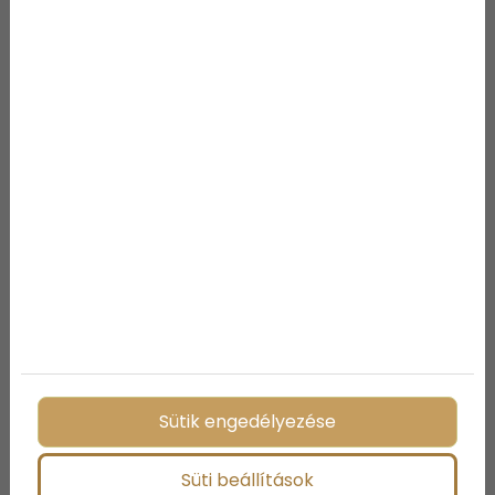
Vannak persze esetek,
amikor a szülő is
aktivizálja magát, és nem
rest válaszolni. Talán ezek
még jobbak, mint amikor
csak egyoldalú a
kommunikáció. :)
22.,
“Fia az órán szőlőt evett.” – tanár
“Kedves tanárnő! Október van. Mit egyen a
Sütik engedélyezése
gyerek? Banánt?” – szülő
Süti beállítások
23.,
“T. Szülő! Fia az órán neveletlenül beszélt.