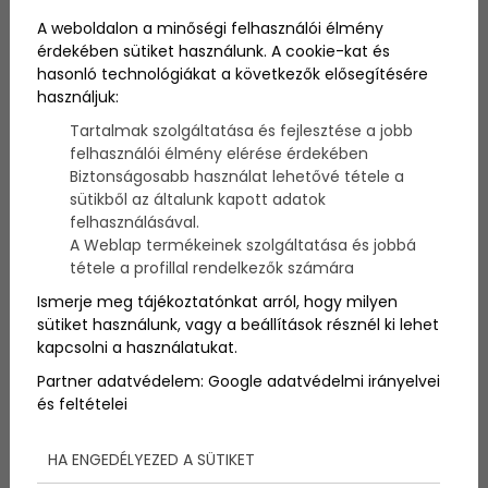
A weboldalon a minőségi felhasználói élmény
Akinek van
iskolás
korú gyereke, az bizony könnyen
érdekében sütiket használunk. A cookie-kat és
előfordulhat, hogy már találkozott a
gyerek
hasonló technológiákat a következők elősegítésére
ellenőrző
jével olyan aspektusból is, hogy beírást
használjuk:
talált benne. Nem feltétlenül szívderítő sem a
látvány, sem a gondolat, azonban akadnak olyan
Tartalmak szolgáltatása és fejlesztése a jobb
aranyköpések
tanári és szülői oldalról egyaránt,
felhasználói élmény elérése érdekében
melyeken nem lehet nem nevetni. Vagy a
tanár
Biztonságosabb használat lehetővé tétele a
túlozta el a dolgokat, vagy a szülő vette
sütikből az általunk kapott adatok
megnyugtatóan könnyedén a történteket, egy
felhasználásával.
mindenesetre biztosnak tűnik: nevetni fogtok rajta!
A Weblap termékeinek szolgáltatása és jobbá
tétele a profillal rendelkezők számára
Ismerje meg tájékoztatónkat arról, hogy milyen
sütiket használunk, vagy a beállítások résznél ki lehet
kapcsolni a használatukat.
Partner adatvédelem:
Google adatvédelmi irányelvei
és feltételei
HA ENGEDÉLYEZED A SÜTIKET