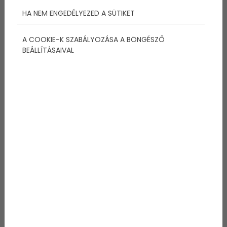
HA NEM ENGEDÉLYEZED A SÜTIKET
A COOKIE-K SZABÁLYOZÁSA A BÖNGÉSZŐ
Az alábbiakban olvashattok pár gyöngyszemet,
BEÁLLÍTÁSAIVAL
melyek az elmúlt pár éve iskolás termékei ellenőrző-
fronton. Szerencsére nem kell mindig véresen
komolyan venni a dolgokat, és fel lehet fogni
humorosan is – ahogyan tette azt néhány szülő is.
Jó szórakozást! :)
1.,
“ Lacinak két ellenőrzője van. Én mosom
kezeimet.” – osztályfőnök
2.,
“Fia olvashatatlanul ír. Bár párszor még így jár
jobban.”
3.,
“Óra alatt kukorékolt.”
4.,
“A gyerek az órán beszél, és állandóan
jelentkezik.”