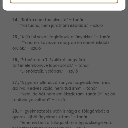
Figyelmeztetem.” – tanár
“Engem?” – szülő
24.,
“Katika nem tud olvasni.” – tanár
“Ha tudna, nem járatnám iskolába.” – szülő
25.,
“A fiú túl sokat foglalkozik a lányokkal.” – tanár
“Tanárnő, kövezzen meg, de én ennek inkább
örülök.” – szülő
26.,
“Értesítem a T. Szülőket, hogy fiuk
történelemkönyve lapokból áll.” – tanár
“Ellenőriztük. Valóban.” – szülő
27.,
“A gyerek ellenőrző könyve negyedik éve nincs
aláírva. Kedves Szülő, nem tud írni?” – tanár
“Nem, de hát nem emlékszik rám, tanár úr? Az ön
tanítványa voltam!” – szülő
28.,
“Figyelmeztetés után is rágja a földgömböt a
gyerek. Újból figyelmeztetem.” – tanár
“Amennyiben a földgömbre még szüksége van,